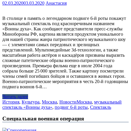
02.03.2020
03.03.2020
Анастасия
В столице в память о легендарном подвиге 6-й роты покажут
музыкальный спектакль под красноречивым названием
«Воины духа». Как сообщают представители пресс-службы
Минобороны РФ, картина является продуктом уникального
для нашей страны жанра патриотического музыкального шоу
— с элементами самых передовых и зрелищных
представлений. Мультимедийные 3d-технологии, а также
масштабная работа актёров и каскадёров призваны выразить
сложные патетические образы военно-патриотического
произведения. Премьера фильма еще в июле 2004 года
собрала больше 25 000 зрителей. Также картину посмотрели
члены семей погибших бойцов и оставшиеся в живых герои.
Военно-патриотические мероприятия в честь 20-й годовщины
подвига воинов 6-й…
Читать далее
История
,
Культура
,
Москва
,
Новости
Москва
,
музыкальный
спектакль «Воины духа»
,
подвиг 6-й роты
,
Спектакль
Специальная военная операция