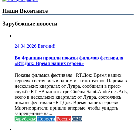
Наши Вконтакте
Зарубежные новости
24.04.2026
Евгений
Во Франции прошли показы фильмов фестиваля
«RT.Док: Время наших героев»
Показы фильмов фестиваля «RT.Док: Время наших
героев» состоялись в одном из кинотеатров Парижа в
нескольких кварталах от Лувра, сообщили в пресс-
службе RT. «В кинотеатре Cinéma Saint-André des Arts,
всего в нескольких кварталах от Лувра, состоялись
показы фестиваля «RT.Док: Время наших героев».
Многие зрители пришли впервые, чтобы увидеть
запрещенные на...
Зарубежье
Новости
Россия
СВО