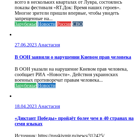
всего в нескольких кварталах от Лувра, состоялись
показы фестиваля «RT.Док: Время наших героев».
Многие зрители пришли впервые, чтобы увидеть
запрещенные на...
Зарубежье
Новости
Россия
СВО
27.06.2023
Анастасия
В ООН заявили о нарушении Киевом прав человека
В ООН указали на нарушение Киевом прав человека,
сообщает РИА «Новости». Действия украинских
военных противоречат правам человека...
Зарубежье
Новости
18.04.2023
Анастасия
«Диктант Победы» пройдёт более чем в 40 странах на
семи языках
Источник: https://russkiymir.ru/news/312425/