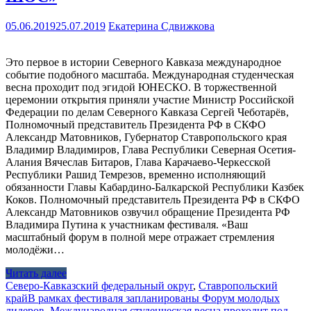
05.06.2019
25.07.2019
Екатерина Сдвижкова
Это первое в истории Северного Кавказа международное
событие подобного масштаба. Международная студенческая
весна проходит под эгидой ЮНЕСКО. В торжественной
церемонии открытия приняли участие Министр Российской
Федерации по делам Северного Кавказа Сергей Чеботарёв,
Полномочный представитель Президента РФ в СКФО
Александр Матовников, Губернатор Ставропольского края
Владимир Владимиров, Глава Республики Северная Осетия-
Алания Вячеслав Битаров, Глава Карачаево-Черкесской
Республики Рашид Темрезов, временно исполняющий
обязанности Главы Кабардино-Балкарской Республики Казбек
Коков. Полномочный представитель Президента РФ в СКФО
Александр Матовников озвучил обращение Президента РФ
Владимира Путина к участникам фестиваля. «Ваш
масштабный форум в полной мере отражает стремления
молодёжи…
Читать далее
Северо-Кавказский федеральный округ
,
Ставропольский
край
В рамках фестиваля запланированы Форум молодых
лидеров
,
Международная студенческая весна проходит под