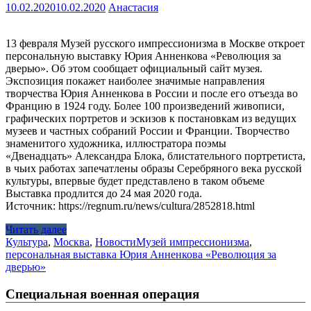
10.02.2020
10.02.2020
Анастасия
13 февраля Музей русского импрессионизма в Москве откроет
персональную выставку Юрия Анненкова «Революция за
дверью». Об этом сообщает официальный сайт музея.
Экспозиция покажет наиболее значимые направления
творчества Юрия Анненкова в России и после его отъезда во
Францию в 1924 году. Более 100 произведений живописи,
графических портретов и эскизов к постановкам из ведущих
музеев и частных собраний России и Франции. Творчество
знаменитого художника, иллюстратора поэмы
«Двенадцать» Александра Блока, блистательного портретиста,
в чьих работах запечатлены образы Серебряного века русской
культуры, впервые будет представлено в таком объеме
Выставка продлится до 24 мая 2020 года.
Источник: https://regnum.ru/news/cultura/2852818.html
Читать далее
Культура
,
Москва
,
Новости
Музей импрессионизма
,
персональная выставка Юрия Анненкова «Революция за
дверью»
Специальная военная операция