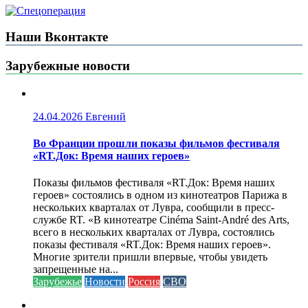
Наши Вконтакте
Зарубежные новости
24.04.2026
Евгений
Во Франции прошли показы фильмов фестиваля
«RT.Док: Время наших героев»
Показы фильмов фестиваля «RT.Док: Время наших
героев» состоялись в одном из кинотеатров Парижа в
нескольких кварталах от Лувра, сообщили в пресс-
службе RT. «В кинотеатре Cinéma Saint-André des Arts,
всего в нескольких кварталах от Лувра, состоялись
показы фестиваля «RT.Док: Время наших героев».
Многие зрители пришли впервые, чтобы увидеть
запрещенные на...
Зарубежье
Новости
Россия
СВО