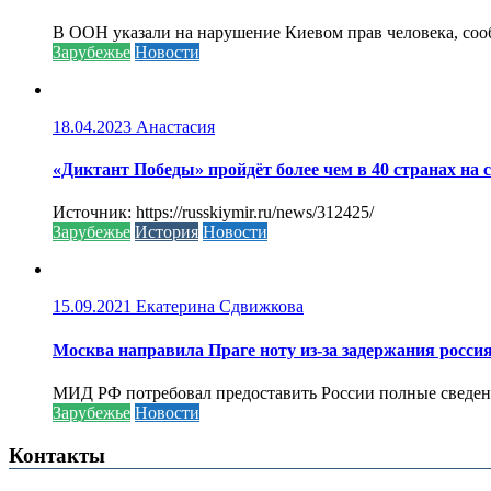
В ООН указали на нарушение Киевом прав человека, соо
Зарубежье
Новости
18.04.2023
Анастасия
«Диктант Победы» пройдёт более чем в 40 странах на 
Источник: https://russkiymir.ru/news/312425/
Зарубежье
История
Новости
15.09.2021
Екатерина Сдвижкова
Москва направила Праге ноту из-за задержания росси
МИД РФ потребовал предоставить России полные сведени
Зарубежье
Новости
Контакты