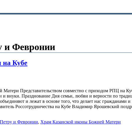
у и Февронии
 на Кубе
й Матери Представительством совместно с приходом РПЦ на Ку
ти и внуки. Празднование Дня семьи, любви и верности по трад
 объединяют и лежат в основе того, что делает нас гражданами
тавитель Россотрудничества на Кубе Владимир Ярошевский позд
 Петру и Февронии
,
Храм Казанской иконы Божией Матери