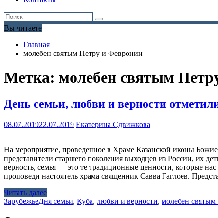
Вы читаете
Главная
молебен святым Петру и Февронии
Метка:
молебен святым Петр
День семьи, любви и верности отметили
08.07.2019
22.07.2019
Екатерина Сдвижкова
На мероприятие, проведенное в Храме Казанской иконы Божие
представители старшего поколения выходцев из России, их де
верность, семья — это те традиционные ценности, которые нас
проповеди настоятель храма священник Савва Гаглоев. Предс
Читать далее
Зарубежье
Дня семьи
,
Куба
,
любви и верности
,
молебен святым