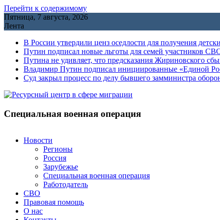
Перейти к содержимому
Пятница, 7 августа, 2026
Лента
В России утвердили ценз оседлости для получения детск
Путин подписал новые льготы для семей участников СВО
Путина не удивляет, что предсказания Жириновского сб
Владимир Путин подписал инициированные «Единой Росс
Cуд закрыл процесс по делу бывшего замминистра обор
Специальная военная операция
Новости
Регионы
Россия
Зарубежье
Специальная военная операция
Работодатель
СВО
Правовая помощь
О нас
Контакты