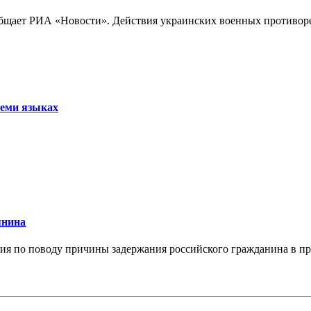
бщает РИА «Новости». Действия украинских военных противореч
семи языках
янина
я по поводу причины задержания российского гражданина в праж