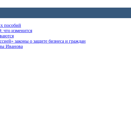
их пособий
: что изменится
ываются
ией» законы о защите бизнеса и граждан
оны Иванова