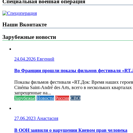
Специальная военная операция
Наши Вконтакте
Зарубежные новости
24.04.2026
Евгений
Во Франции прошли показы фильмов фестиваля «RT.Д
Показы фильмов фестиваля «RT.Док: Время наших героев»
Cinéma Saint-André des Arts, всего в нескольких кварта
запрещенные на...
Зарубежье
Новости
Россия
СВО
27.06.2023
Анастасия
В ООН заявили о нарушении Киевом прав человека