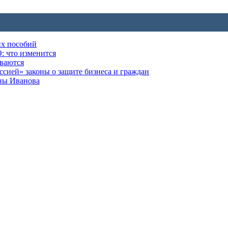
их пособий
: что изменится
ываются
ией» законы о защите бизнеса и граждан
оны Иванова