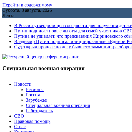
Перейти к содержимому
Суббота, 8 августа, 2026
Лента
В России утвердили ценз оседлости для получения детск
Путин подписал новые льготы для семей участников СВО
Путина не удивляет, что предсказания Жириновского сб
Владимир Путин подписал инициированные «Единой Росс
Cуд закрыл процесс по делу бывшего замминистра обор
Специальная военная операция
Новости
Регионы
Россия
Зарубежье
Специальная военная операция
Работодатель
СВО
Правовая помощь
О нас
Контакты