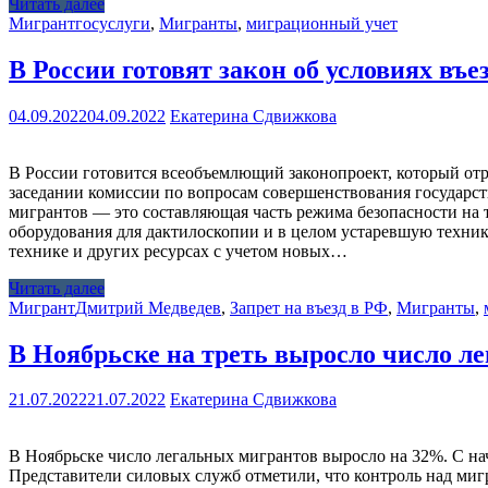
Читать далее
Мигрант
госуслуги
,
Мигранты
,
миграционный учет
В России готовят закон об условиях въ
04.09.2022
04.09.2022
Екатерина Сдвижкова
В России готовится всеобъемлющий законопроект, который отр
заседании комиссии по вопросам совершенствования государс
мигрантов — это составляющая часть режима безопасности на 
оборудования для дактилоскопии и в целом устаревшую технику
технике и других ресурсах с учетом новых…
Читать далее
Мигрант
Дмитрий Медведев
,
Запрет на въезд в РФ
,
Мигранты
,
В Ноябрьске на треть выросло число л
21.07.2022
21.07.2022
Екатерина Сдвижкова
В Ноябрьске число легальных мигрантов выросло на 32%. С на
Представители силовых служб отметили, что контроль над миг