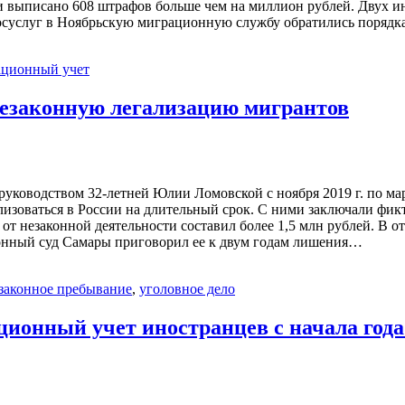
сти выписано 608 штрафов больше чем на миллион рублей. Двух 
 госуслуг в Ноябрьскую миграционную службу обратились поряд
ационный учет
незаконную легализацию мигрантов
ководством 32-летней Юлии Ломовской с ноября 2019 г. по март
изоваться в России на длительный срок. С ними заключали фикт
т незаконной деятельности составил более 1,5 млн рублей. В от
онный суд Самары приговорил ее к двум годам лишения…
законное пребывание
,
уголовное дело
ционный учет иностранцев с начала года