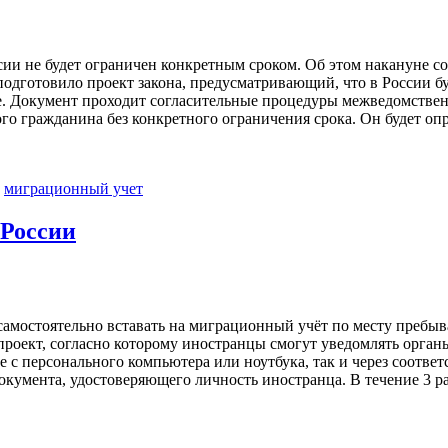
ии не будет ограничен конкретным сроком. Об этом накануне с
одготовило проект закона, предусматривающий, что в России 
е. Документ проходит согласительные процедуры межведомствен
о гражданина без конкретного ограничения срока. Он будет опре
,
миграционный учет
 России
самостоятельно вставать на миграционный учёт по месту пребы
роект, согласно которому иностранцы смогут уведомлять орган
але с персонального компьютера или ноутбука, так и через соот
кумента, удостоверяющего личность иностранца. В течение 3 ра