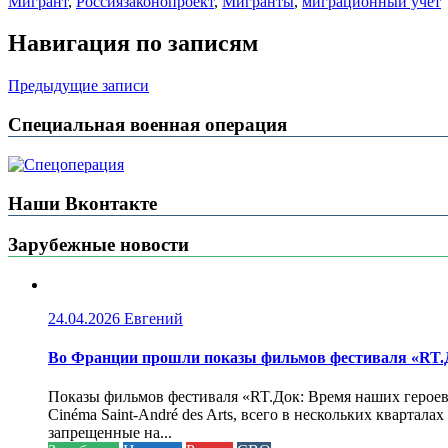
Мигрант
,
Россия
законопроект
,
Мигранты
,
миграционный учет
Навигация по записям
Предыдущие записи
Специальная военная операция
Наши Вконтакте
Зарубежные новости
24.04.2026
Евгений
Во Франции прошли показы фильмов фестиваля «RT.Д
Показы фильмов фестиваля «RT.Док: Время наших героев»
Cinéma Saint-André des Arts, всего в нескольких кварта
запрещенные на...