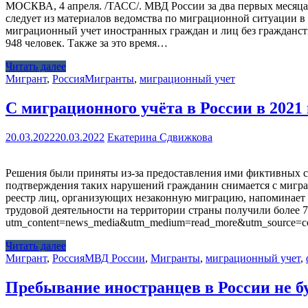
МОСКВА, 4 апреля. /ТАСС/. МВД России за два первых месяца т
следует из материалов ведомства по миграционной ситуации в 
миграционный учет иностранных граждан и лиц без гражданства
948 человек. Также за это время…
Читать далее
Мигрант
,
Россия
Мигранты
,
миграционный учет
С миграционного учёта в России в 2021
20.03.2022
20.03.2022
Екатерина Сдвижкова
Решения были приняты из-за предоставления ими фиктивных с
подтверждения таких нарушений гражданин снимается с миграц
реестр лиц, организующих незаконную миграцию, напоминает 
трудовой деятельности на территории страны получили более 7 м
utm_content=news_media&utm_medium=read_more&utm_source=co
Читать далее
Мигрант
,
Россия
МВД России
,
Мигранты
,
миграционный учет
,
Пребывание иностранцев в России не б