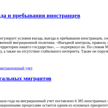
езда и пребывания иностранцев
егулирует условия въезда, выезда и пребывания иностранцев, 
твенной миграционной политики. «Въездной контроль, правила,
территории нашего государства», — подчеркнул он. По словам М
, а также на отсутствие стабильного интернета. Также он пору
миграционный учет
егальных мигрантов
чала года на миграционный учет поставлено 6 385 иностранных
рационными процессами остается одним из основных приоритетов