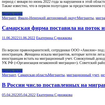
период с января по июнь 2022 года за нарушения в этой обла
Также известно, что в первом полугодии за предоставлением
Читать далее
Мигрант
,
Ямало-Ненецкий автономный округ
Мигранты
,
мигр
Самарская фирма поставила на поток 
11.06.2022
11.06.2022
Екатерина Сдвижкова
По версии правоохранителей, сотрудники ООО «Авилон» под ру
иностранцев. Женщина искала мигрантов, которые хотели легал
иностранцам встать на миграционный учет. Совокупный доход о
УК РФ («Организация незаконной миграции»). Советский рай
Читать далее
Мигрант
,
Самарская область
Мигранты
,
миграционный учет
,
не
В России число поставленных на мигра
05.04.2022
05.04.2022
Екатерина Сдвижкова