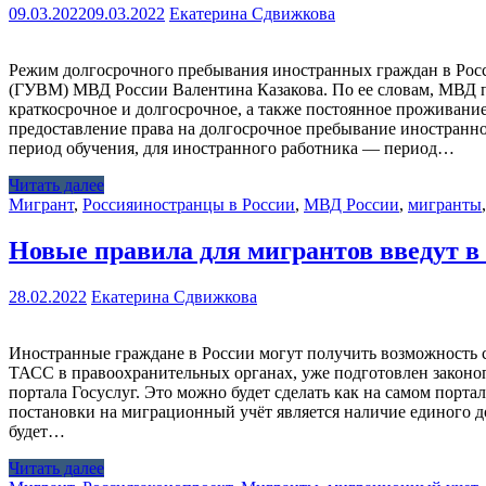
09.03.2022
09.03.2022
Екатерина Сдвижкова
Режим долгосрочного пребывания иностранных граждан в Росс
(ГУВМ) МВД России Валентина Казакова. По ее словам, МВД п
краткосрочное и долгосрочное, а также постоянное проживани
предоставление права на долгосрочное пребывание иностранног
период обучения, для иностранного работника — период…
Читать далее
Мигрант
,
Россия
иностранцы в России
,
МВД России
,
мигранты
Новые правила для мигрантов введут в
28.02.2022
Екатерина Сдвижкова
Иностранные граждане в России могут получить возможность 
ТАСС в правоохранительных органах, уже подготовлен законоп
портала Госуслуг. Это можно будет сделать как на самом порт
постановки на миграционный учёт является наличие единого до
будет…
Читать далее