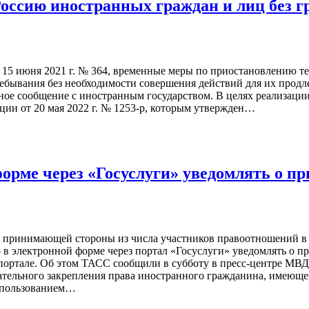
Россию иностранных граждан и лиц без 
 15 июня 2021 г. № 364, временные меры по приостановлению т
пребывания без необходимости совершения действий для их продл
е сообщение с иностранным государством. В целях реализации 
ии от 20 мая 2022 г. № 1253-р, которым утвержден…
орме через «Госуслуги» уведомлять о п
 принимающей стороны из числа участников правоотношений в 
 в электронной форме через портал «Госуслуги» уведомлять о 
ортале. Об этом ТАСС сообщили в субботу в пресс-центре МВД 
ательного закрепления права иностранного гражданина, имеюще
использованием…