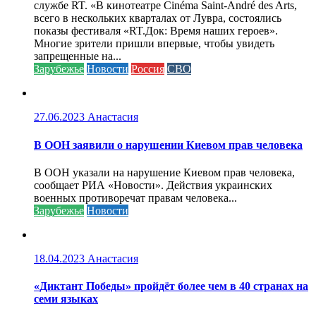
службе RT. «В кинотеатре Cinéma Saint-André des Arts,
всего в нескольких кварталах от Лувра, состоялись
показы фестиваля «RT.Док: Время наших героев».
Многие зрители пришли впервые, чтобы увидеть
запрещенные на...
Зарубежье
Новости
Россия
СВО
27.06.2023
Анастасия
В ООН заявили о нарушении Киевом прав человека
В ООН указали на нарушение Киевом прав человека,
сообщает РИА «Новости». Действия украинских
военных противоречат правам человека...
Зарубежье
Новости
18.04.2023
Анастасия
«Диктант Победы» пройдёт более чем в 40 странах на
семи языках