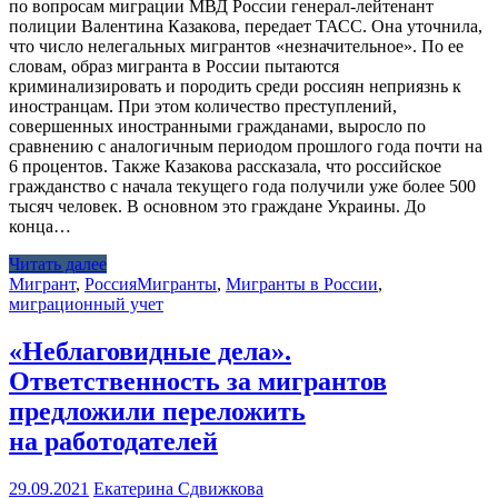
по вопросам миграции МВД России генерал-лейтенант
полиции Валентина Казакова, передает ТАСС. Она уточнила,
что число нелегальных мигрантов «незначительное». По ее
словам, образ мигранта в России пытаются
криминализировать и породить среди россиян неприязнь к
иностранцам. При этом количество преступлений,
совершенных иностранными гражданами, выросло по
сравнению с аналогичным периодом прошлого года почти на
6 процентов. Также Казакова рассказала, что российское
гражданство с начала текущего года получили уже более 500
тысяч человек. В основном это граждане Украины. До
конца…
Читать далее
Мигрант
,
Россия
Мигранты
,
Мигранты в России
,
миграционный учет
«Неблаговидные дела».
Ответственность за мигрантов
предложили переложить
на работодателей
29.09.2021
Екатерина Сдвижкова