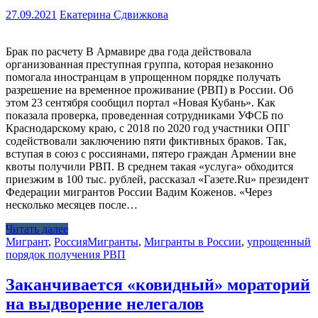
27.09.2021
Екатерина Сдвижкова
Брак по расчету В Армавире два года действовала
организованная преступная группа, которая незаконно
помогала иностранцам в упрощенном порядке получать
разрешение на временное проживание (РВП) в России. Об
этом 23 сентября сообщил портал «Новая Кубань». Как
показала проверка, проведенная сотрудниками УФСБ по
Краснодарскому краю, с 2018 по 2020 год участники ОПГ
содействовали заключению пяти фиктивных браков. Так,
вступая в союз с россиянами, пятеро граждан Армении вне
квоты получили РВП. В среднем такая «услуга» обходится
приезжим в 100 тыс. рублей, рассказал «Газете.Ru» президент
Федерации мигрантов России Вадим Коженов. «Через
несколько месяцев после…
Читать далее
Мигрант
,
Россия
Мигранты
,
Мигранты в России
,
упрощенный
порядок получения РВП
Заканчивается «ковидный» мораторий
на выдворение нелегалов