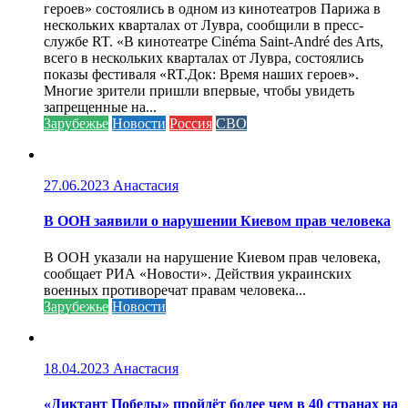
героев» состоялись в одном из кинотеатров Парижа в
нескольких кварталах от Лувра, сообщили в пресс-
службе RT. «В кинотеатре Cinéma Saint-André des Arts,
всего в нескольких кварталах от Лувра, состоялись
показы фестиваля «RT.Док: Время наших героев».
Многие зрители пришли впервые, чтобы увидеть
запрещенные на...
Зарубежье
Новости
Россия
СВО
27.06.2023
Анастасия
В ООН заявили о нарушении Киевом прав человека
В ООН указали на нарушение Киевом прав человека,
сообщает РИА «Новости». Действия украинских
военных противоречат правам человека...
Зарубежье
Новости
18.04.2023
Анастасия
«Диктант Победы» пройдёт более чем в 40 странах на