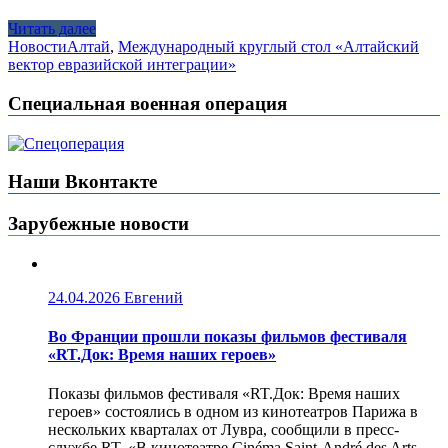
Читать далее
Новости
Алтай
,
Международный круглый стол «Алтайский
вектор евразийской интеграции»
Специальная военная операция
Наши Вконтакте
Зарубежные новости
24.04.2026
Евгений
Во Франции прошли показы фильмов фестиваля
«RT.Док: Время наших героев»
Показы фильмов фестиваля «RT.Док: Время наших
героев» состоялись в одном из кинотеатров Парижа в
нескольких кварталах от Лувра, сообщили в пресс-
службе RT. «В кинотеатре Cinéma Saint-André des Arts,