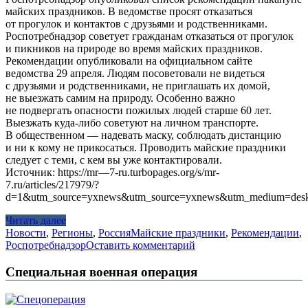
майских праздников. В ведомстве просят отказаться
от прогулок и контактов с друзьями и родственниками.
Роспотребнадзор советует гражданам отказаться от прогулок
и пикников на природе во время майских праздников.
Рекомендации опубликовали на официальном сайте
ведомства 29 апреля. Людям посоветовали не видеться
с друзьями и родственниками, не приглашать их домой,
не выезжать самим на природу. Особенно важно
не подвергать опасности пожилых людей старше 60 лет.
Выезжать куда-либо советуют на личном транспорте.
В общественном — надевать маску, соблюдать дистанцию
и ни к кому не прикосаться. Проводить майские праздники
следует с теми, с кем вы уже контактировали.
Источник: https://mr—7-ru.turbopages.org/s/mr-
7.ru/articles/217979/?
d=1&utm_source=yxnews&utm_source=yxnews&utm_medium=desk
Читать далее
Новости
,
Регионы
,
Россия
Майские праздники
,
Рекомендации
,
Роспотребнадзор
Оставить комментарий
Специальная военная операция