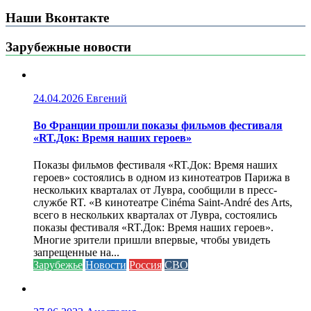
Наши Вконтакте
Зарубежные новости
24.04.2026
Евгений
Во Франции прошли показы фильмов фестиваля
«RT.Док: Время наших героев»
Показы фильмов фестиваля «RT.Док: Время наших
героев» состоялись в одном из кинотеатров Парижа в
нескольких кварталах от Лувра, сообщили в пресс-
службе RT. «В кинотеатре Cinéma Saint-André des Arts,
всего в нескольких кварталах от Лувра, состоялись
показы фестиваля «RT.Док: Время наших героев».
Многие зрители пришли впервые, чтобы увидеть
запрещенные на...
Зарубежье
Новости
Россия
СВО