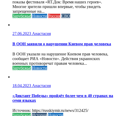
показы фестиваля «RT.Док: Время наших героев».
Многие зрители пришли впервые, чтобы увидеть
запрещенные на...
Зарубежье
Новости
Россия
СВО
27.06.2023
Анастасия
В ООН заявили о нарушении Киевом прав человека
В ООН указали на нарушение Киевом прав человека,
сообщает РИА «Новости». Действия украинских
военных противоречат правам человека...
Зарубежье
Новости
18.04.2023
Анастасия
«Диктант Победы» пройдёт более чем в 40 странах на
семи языках
Источник: https://russkiymir.ru/news/312425/
Зарубежье
История
Новости