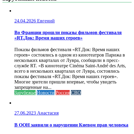
24.04.2026
Евгений
Во Франции прошли показы фильмов фестиваля
«RT.Док: Время наших героев»
Показы фильмов фестиваля «RT.Док: Время наших
героев» состоялись в одном из кинотеатров Парижа в
нескольких кварталах от Лувра, сообщили в пресс-
службе RT. «В кинотеатре Cinéma Saint-André des Arts,
всего в нескольких кварталах от Лувра, состоялись
показы фестиваля «RT.Док: Время наших героев».
Многие зрители пришли впервые, чтобы увидеть
запрещенные на...
Зарубежье
Новости
Россия
СВО
27.06.2023
Анастасия
В ООН заявили о нарушении Киевом прав человека