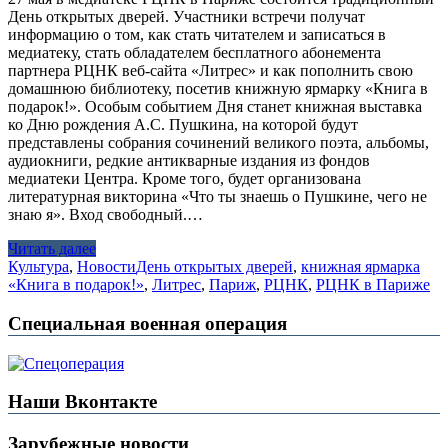
День открытых дверей. Участники встречи получат
информацию о том, как стать читателем и записаться в
медиатеку, стать обладателем бесплатного абонемента
партнера РЦНК веб-сайта «Литрес» и как пополнить свою
домашнюю библиотеку, посетив книжную ярмарку «Книга в
подарок!». Особым событием Дня станет книжная выставка
ко Дню рождения А.С. Пушкина, на которой будут
представлены собрания сочинений великого поэта, альбомы,
аудиокниги, редкие антикварные издания из фондов
медиатеки Центра. Кроме того, будет организована
литературная викторина «Что ты знаешь о Пушкине, чего не
знаю я». Вход свободный.…
Читать далее
Культура
,
Новости
День открытых дверей
,
книжная ярмарка
«Книга в подарок!»
,
Литрес
,
Париж
,
РЦНК
,
РЦНК в Париже
Специальная военная операция
Наши Вконтакте
Зарубежные новости