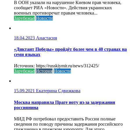
В ООН указали на нарушение Киевом прав человека,
сообщает РИА «Новости». Действия украинских
военных противоречат правам человека...
Зарубежье
Новости
18.04.2023
Анастасия
«Диктант Победы» пройдёт более чем в 40 странах на
семи языках
Источник: https://russkiymir.ru/news/312425/
Зарубежье
История
Новости
15.09.2021
Екатерина Сдвижкова
Москва направила Праге ноту из-за задержания
россиянина
МИД РФ потребовал предоставить России полные
сведения по поводу причины задержания российского
гражданина в пражском аэропорту. Для этого...