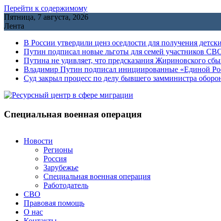
Перейти к содержимому
Пятница, 7 августа, 2026
Лента
В России утвердили ценз оседлости для получения детск
Путин подписал новые льготы для семей участников СВО
Путина не удивляет, что предсказания Жириновского сб
Владимир Путин подписал инициированные «Единой Росс
Cуд закрыл процесс по делу бывшего замминистра обор
Специальная военная операция
Новости
Регионы
Россия
Зарубежье
Специальная военная операция
Работодатель
СВО
Правовая помощь
О нас
Контакты