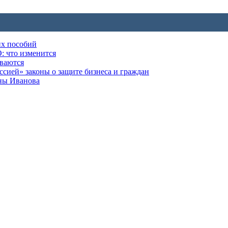
их пособий
: что изменится
ываются
ией» законы о защите бизнеса и граждан
оны Иванова