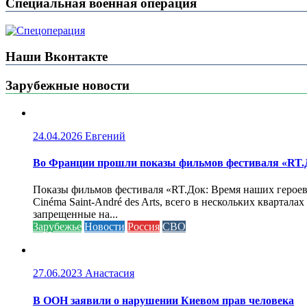
Специальная военная операция
Наши Вконтакте
Зарубежные новости
24.04.2026
Евгений
Во Франции прошли показы фильмов фестиваля «RT.Д
Показы фильмов фестиваля «RT.Док: Время наших героев»
Cinéma Saint-André des Arts, всего в нескольких кварта
запрещенные на...
Зарубежье
Новости
Россия
СВО
27.06.2023
Анастасия
В ООН заявили о нарушении Киевом прав человека