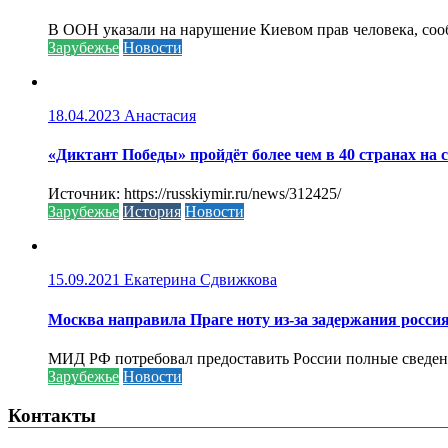
В ООН указали на нарушение Киевом прав человека, соо
Зарубежье
Новости
18.04.2023
Анастасия
«Диктант Победы» пройдёт более чем в 40 странах на 
Источник: https://russkiymir.ru/news/312425/
Зарубежье
История
Новости
15.09.2021
Екатерина Сдвижкова
Москва направила Праге ноту из-за задержания росси
МИД РФ потребовал предоставить России полные сведени
Зарубежье
Новости
Контакты