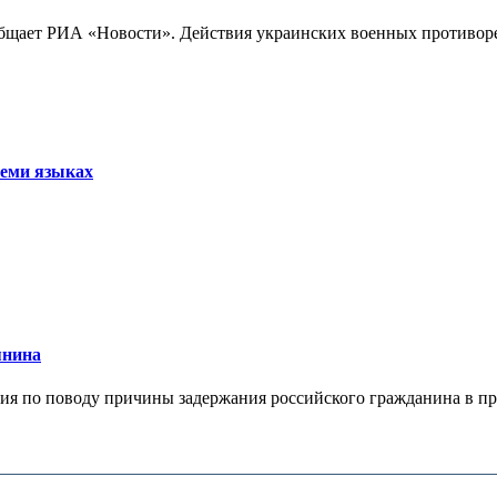
бщает РИА «Новости». Действия украинских военных противореч
семи языках
янина
я по поводу причины задержания российского гражданина в праж