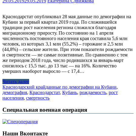
29.05.2019
29.05.2019
Екатерина Сдвижкова
Краснодарстат опубликовал 28 мая данные по демографии на
Кубани за первый квартал 2019 года. По сложившейся
традиции рост населения региона сложился благодаря
миграционному приросту. По состоянию на 1 апреля
численность постоянного населения края составила 5,6 млн
человек, из которых 3,1 млн (55,2%) – горожане и 2,5 млн
(44,8%) – сельские жители. При этом показатели рождаемости
и смертности — не самые позитивные. По сравнению с тем
же периодом 2018 года, число родившихся за январь-март
снизилось с 15,5 тыс. до 13 тыс — на 16%. Количество
умерших наоборот выросло — с 17,4…
Читать далее
Краснодарский край
данные по демографии на Кубани
,
демография
,
Краснодарстат
,
Кубань
,
рождаемость
,
рост
населения
,
смертность
Специальная военная операция
Наши Вконтакте