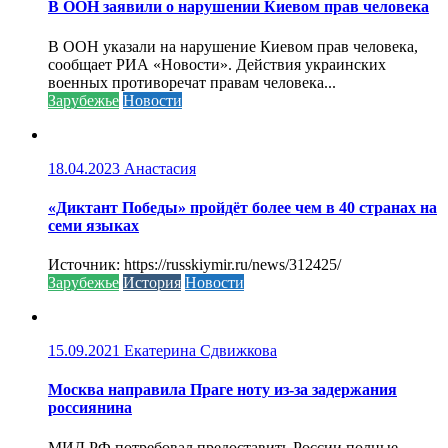
В ООН заявили о нарушении Киевом прав человека
В ООН указали на нарушение Киевом прав человека,
сообщает РИА «Новости». Действия украинских
военных противоречат правам человека...
Зарубежье
Новости
18.04.2023
Анастасия
«Диктант Победы» пройдёт более чем в 40 странах на
семи языках
Источник: https://russkiymir.ru/news/312425/
Зарубежье
История
Новости
15.09.2021
Екатерина Сдвижкова
Москва направила Праге ноту из-за задержания
россиянина
МИД РФ потребовал предоставить России полные