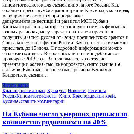
кинематографистов для съемок кино на юге России. Как
сообщает пресс-служба администрации Краснодарского края,
мероприятие состоится при поддержке
департамента инвестиций и развития МСП Кубани.
Кинематографисты, которые планируют снимать фильмы в
южных регионах, могут презентовать свои проекты и
получить 500 тыс. рублей от Фонда президентских грантов и
Союза кинематографистов России. Заявки на участие можно
присылать до 15 июля. С подробной информацией можно
ознакомиться здесь. Всероссийский питчинг дебютантов
проводят с 2013 года. За прошлые годы состоялись
презентации более 6 тыс. кинопроектов, снято свыше 150
фильмов. Как отмечал ранее глава региона Вениамин
Кондратьев, съемки…
Читать далее
Краснодарский край
,
Культура
,
Новости
,
Регионы
,
Россия
Кинематографисты
,
Кино
,
Краснодарский край
,
Кубань
Оставить комментарий
На Кубани число умерших превысило
количество родившихся на 40%