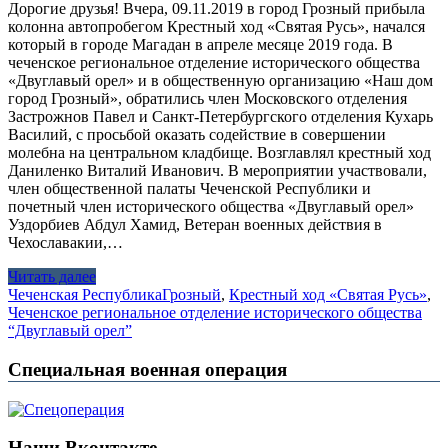
Дорогие друзья! Вчера, 09.11.2019 в город Грозный прибыла
колонна автопробегом Крестный ход «Святая Русь», начался
который в городе Магадан в апреле месяце 2019 года. В
чеченское региональное отделение исторического общества
«Двуглавый орел» и в общественную организацию «Наш дом
город Грозный», обратились член Московского отделения
Застрожнов Павел и Санкт-Петербургского отделения Кухарь
Василий, с просьбой оказать содействие в совершении
молебна на центральном кладбище. Возглавлял крестный ход
Даниленко Виталий Иванович. В мероприятии участвовали,
член общественной палаты Чеченской Республики и
почетный член исторического общества «Двуглавый орел»
Уздорбиев Абдул Хамид, Ветеран военных действия в
Чехославакии,…
Читать далее
Чеченская Республика
Грозный
,
Крестный ход «Святая Русь»
,
Чеченское региональное отделение исторического общества
“Двуглавый орел”
Специальная военная операция
Наши Вконтакте