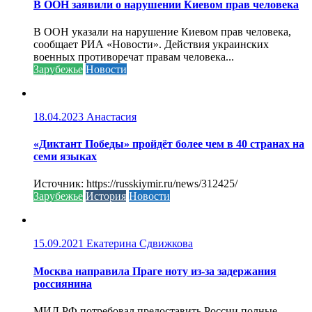
В ООН заявили о нарушении Киевом прав человека
В ООН указали на нарушение Киевом прав человека,
сообщает РИА «Новости». Действия украинских
военных противоречат правам человека...
Зарубежье
Новости
18.04.2023
Анастасия
«Диктант Победы» пройдёт более чем в 40 странах на
семи языках
Источник: https://russkiymir.ru/news/312425/
Зарубежье
История
Новости
15.09.2021
Екатерина Сдвижкова
Москва направила Праге ноту из-за задержания
россиянина
МИД РФ потребовал предоставить России полные