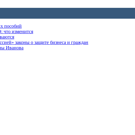
их пособий
: что изменится
ываются
ией» законы о защите бизнеса и граждан
оны Иванова