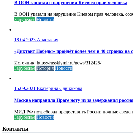
В ООН заявили о нарушении Киевом прав человека
В ООН указали на нарушение Киевом прав человека, соо
Зарубежье
Новости
18.04.2023
Анастасия
«Диктант Победы» пройдёт более чем в 40 странах на 
Источник: https://russkiymir.ru/news/312425/
Зарубежье
История
Новости
15.09.2021
Екатерина Сдвижкова
Москва направила Праге ноту из-за задержания росси
МИД РФ потребовал предоставить России полные сведени
Зарубежье
Новости
Контакты