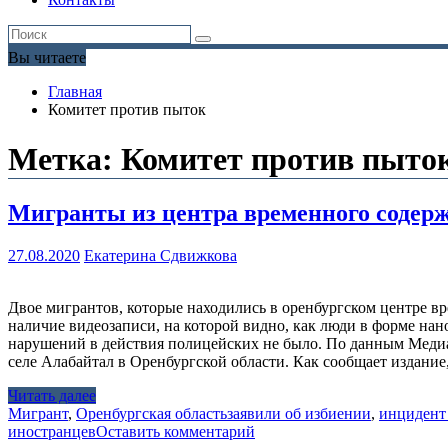
Вы читаете
Главная
Комитет против пыток
Метка:
Комитет против пыто
Мигранты из центра временного содерж
27.08.2020
Екатерина Сдвижкова
Двое мигрантов, которые находились в оренбургском центре вр
наличие видеозаписи, на которой видно, как люди в форме на
нарушений в действия полицейских не было. По данным Медиа
селе Алабайтал в Оренбургской области. Как сообщает издание
Читать далее
Мигрант
,
Оренбургская область
заявили об избиении
,
инцидент 
иностранцев
Оставить комментарий