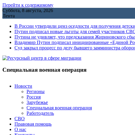
Перейти к содержимому
Суббота, 8 августа, 2026
Лента
В России утвердили ценз оседлости для получения детск
Путин подписал новые льготы для семей участников СВО
Путина не удивляет, что предсказания Жириновского сб
Владимир Путин подписал инициированные «Единой Росс
Cуд закрыл процесс по делу бывшего замминистра обор
Специальная военная операция
Новости
Регионы
Россия
Зарубежье
Специальная военная операция
Работодатель
СВО
Правовая помощь
О нас
Контакты