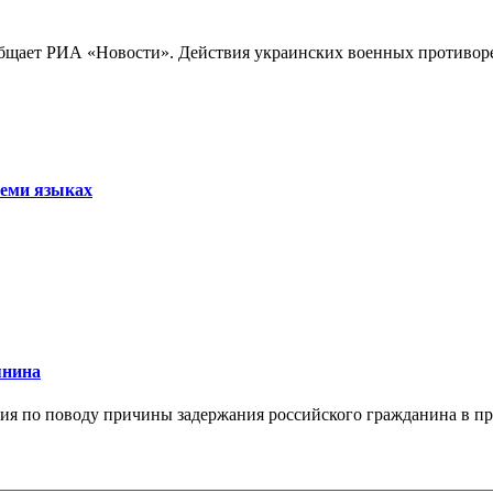
бщает РИА «Новости». Действия украинских военных противореч
семи языках
янина
я по поводу причины задержания российского гражданина в праж