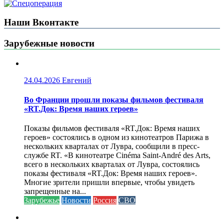
Наши Вконтакте
Зарубежные новости
24.04.2026
Евгений
Во Франции прошли показы фильмов фестиваля
«RT.Док: Время наших героев»
Показы фильмов фестиваля «RT.Док: Время наших
героев» состоялись в одном из кинотеатров Парижа в
нескольких кварталах от Лувра, сообщили в пресс-
службе RT. «В кинотеатре Cinéma Saint-André des Arts,
всего в нескольких кварталах от Лувра, состоялись
показы фестиваля «RT.Док: Время наших героев».
Многие зрители пришли впервые, чтобы увидеть
запрещенные на...
Зарубежье
Новости
Россия
СВО