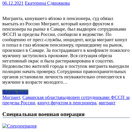
06.12.2021
Екатерина Сдвижкова
Мигранта, кинувшего яблоко в пенсионера, суд обязал
выехать из России Мигрант, который кинул фруктом в
пенсионера на рынке в Самаре, был выдворен сотрудниками
ФССП за пределы России, сообщили в ведомстве. По
сообщению от пресс-службы, инцидент, когда мигрант кинул
и попал в глаз яблоком пенсионеру, пришедшему на рынок,
произошел в Самаре. За пострадавшего в конфликте пожилого
мужчину заступились прохожие. Вся ситуация обрела
негативный окрас и была растиражирована в соцсетях.
Недовольство жителей города и поступок мигранта вынудили
полицию начать проверку. Сотрудники правоохранительных
органов установили личность неуважительно отнесшегося к
мужчине в возрасте молодого…
Читать далее
Мигрант
,
Самарская область
выдворен сотрудниками ФССП за
пределы России
,
кинул фруктом в пенсионера
,
мигрант
Специальная военная операция