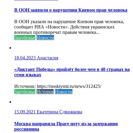
В ООН заявили о нарушении Киевом прав человека
В ООН указали на нарушение Киевом прав человека,
сообщает РИА «Новости». Действия украинских
военных противоречат правам человека...
Зарубежье
Новости
18.04.2023
Анастасия
«Диктант Победы» пройдёт более чем в 40 странах на
семи языках
Источник: https://russkiymir.ru/news/312425/
Зарубежье
История
Новости
15.09.2021
Екатерина Сдвижкова
Москва направила Праге ноту из-за задержания
россиянина