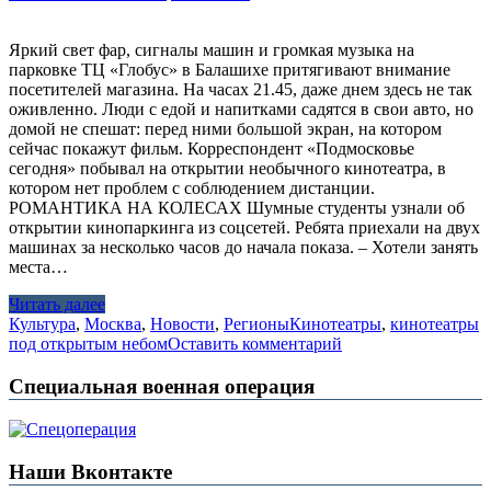
Яркий свет фар, сигналы машин и громкая музыка на
парковке ТЦ «Глобус» в Балашихе притягивают внимание
посетителей магазина. На часах 21.45, даже днем здесь не так
оживленно. Люди с едой и напитками садятся в свои авто, но
домой не спешат: перед ними большой экран, на котором
сейчас покажут фильм. Корреспондент «Подмосковье
сегодня» побывал на открытии необычного кинотеатра, в
котором нет проблем с соблюдением дистанции.
РОМАНТИКА НА КОЛЕСАХ Шумные студенты узнали об
открытии кинопаркинга из соцсетей. Ребята приехали на двух
машинах за несколько часов до начала показа. – Хотели занять
места…
Читать далее
Культура
,
Москва
,
Новости
,
Регионы
Кинотеатры
,
кинотеатры
под открытым небом
Оставить комментарий
Специальная военная операция
Наши Вконтакте