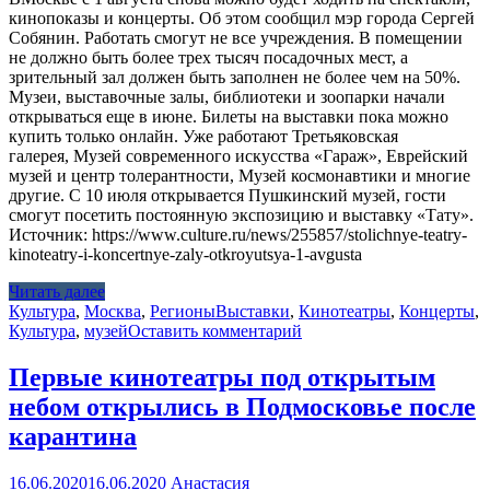
кинопоказы и концерты. Об этом сообщил мэр города Сергей
Собянин. Работать смогут не все учреждения. В помещении
не должно быть более трех тысяч посадочных мест, а
зрительный зал должен быть заполнен не более чем на 50%.
Музеи, выставочные залы, библиотеки и зоопарки начали
открываться еще в июне. Билеты на выставки пока можно
купить только онлайн. Уже работают Третьяковская
галерея, Музей современного искусства «Гараж», Еврейский
музей и центр толерантности, Музей космонавтики и многие
другие. С 10 июля открывается Пушкинский музей, гости
смогут посетить постоянную экспозицию и выставку «Тату».
Источник: https://www.culture.ru/news/255857/stolichnye-teatry-
kinoteatry-i-koncertnye-zaly-otkroyutsya-1-avgusta
Читать далее
Культура
,
Москва
,
Регионы
Выставки
,
Кинотеатры
,
Концерты
,
Культура
,
музей
Оставить комментарий
Первые кинотеатры под открытым
небом открылись в Подмосковье после
карантина
16.06.2020
16.06.2020
Анастасия