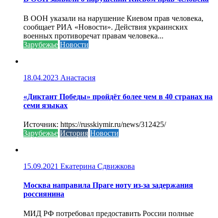
В ООН указали на нарушение Киевом прав человека,
сообщает РИА «Новости». Действия украинских
военных противоречат правам человека...
Зарубежье
Новости
18.04.2023
Анастасия
«Диктант Победы» пройдёт более чем в 40 странах на
семи языках
Источник: https://russkiymir.ru/news/312425/
Зарубежье
История
Новости
15.09.2021
Екатерина Сдвижкова
Москва направила Праге ноту из-за задержания
россиянина
МИД РФ потребовал предоставить России полные