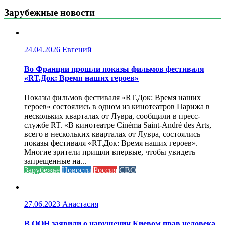
Зарубежные новости
24.04.2026
Евгений
Во Франции прошли показы фильмов фестиваля
«RT.Док: Время наших героев»
Показы фильмов фестиваля «RT.Док: Время наших
героев» состоялись в одном из кинотеатров Парижа в
нескольких кварталах от Лувра, сообщили в пресс-
службе RT. «В кинотеатре Cinéma Saint-André des Arts,
всего в нескольких кварталах от Лувра, состоялись
показы фестиваля «RT.Док: Время наших героев».
Многие зрители пришли впервые, чтобы увидеть
запрещенные на...
Зарубежье
Новости
Россия
СВО
27.06.2023
Анастасия
В ООН заявили о нарушении Киевом прав человека