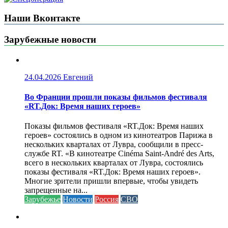
Наши Вконтакте
Зарубежные новости
24.04.2026
Евгений
Во Франции прошли показы фильмов фестиваля
«RT.Док: Время наших героев»
Показы фильмов фестиваля «RT.Док: Время наших
героев» состоялись в одном из кинотеатров Парижа в
нескольких кварталах от Лувра, сообщили в пресс-
службе RT. «В кинотеатре Cinéma Saint-André des Arts,
всего в нескольких кварталах от Лувра, состоялись
показы фестиваля «RT.Док: Время наших героев».
Многие зрители пришли впервые, чтобы увидеть
запрещенные на...
Зарубежье
Новости
Россия
СВО