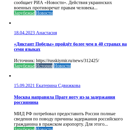
сообщает РИА «Новости». Действия украинских
военных противоречат правам человека...
Зарубежье
Новости
18.04.2023
Анастасия
«Диктант Победы» пройдёт более чем в 40 странах на
семи языках
Источник: https://russkiymir.ru/news/312425/
Зарубежье
История
Новости
15.09.2021
Екатерина Сдвижкова
Москва направила Праге ноту из-за задержания
россиянина
МИД РФ потребовал предоставить России полные
сведения по поводу причины задержания российского
гражданина в пражском аэропорту. Для этого...
Зарубежье
Новости