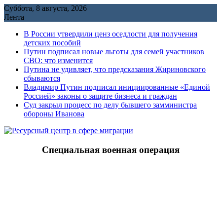
Перейти
Суббота, 8 августа, 2026
к
Лента
содержимому
В России утвердили ценз оседлости для получения
детских пособий
Путин подписал новые льготы для семей участников
СВО: что изменится
Путина не удивляет, что предсказания Жириновского
сбываются
Владимир Путин подписал инициированные «Единой
Россией» законы о защите бизнеса и граждан
Cуд закрыл процесс по делу бывшего замминистра
обороны Иванова
Специальная военная операция