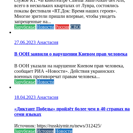
службе RT. «В кинотеатре Cinéma Saint-André des Arts,
всего в нескольких кварталах от Лувра, состоялись
показы фестиваля «RT.Док: Время наших героев».
Многие зрители пришли впервые, чтобы увидеть
запрещенные на...
Зарубежье
Новости
Россия
СВО
27.06.2023
Анастасия
В ООН заявили о нарушении Киевом прав человека
В ООН указали на нарушение Киевом прав человека,
сообщает РИА «Новости». Действия украинских
военных противоречат правам человека...
Зарубежье
Новости
18.04.2023
Анастасия
«Диктант Победы» пройдёт более чем в 40 странах на
семи языках
Источник: https://russkiymir.ru/news/312425/
Зарубежье
История
Новости