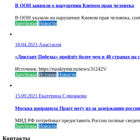
В ООН заявили о нарушении Киевом прав человека
В ООН указали на нарушение Киевом прав человека, соо
Зарубежье
Новости
18.04.2023
Анастасия
«Диктант Победы» пройдёт более чем в 40 странах на 
Источник: https://russkiymir.ru/news/312425/
Зарубежье
История
Новости
15.09.2021
Екатерина Сдвижкова
Москва направила Праге ноту из-за задержания росси
МИД РФ потребовал предоставить России полные сведени
Зарубежье
Новости
Контакты