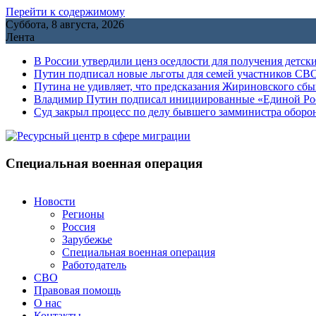
Перейти к содержимому
Суббота, 8 августа, 2026
Лента
В России утвердили ценз оседлости для получения детск
Путин подписал новые льготы для семей участников СВО
Путина не удивляет, что предсказания Жириновского сб
Владимир Путин подписал инициированные «Единой Росс
Cуд закрыл процесс по делу бывшего замминистра обор
Специальная военная операция
Новости
Регионы
Россия
Зарубежье
Специальная военная операция
Работодатель
СВО
Правовая помощь
О нас
Контакты