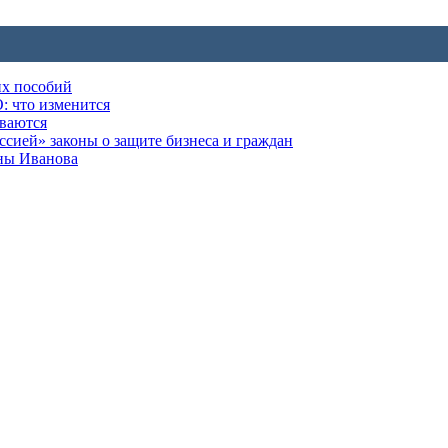
их пособий
: что изменится
ываются
ией» законы о защите бизнеса и граждан
оны Иванова