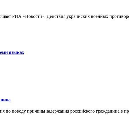
бщает РИА «Новости». Действия украинских военных противореч
семи языках
янина
я по поводу причины задержания российского гражданина в праж