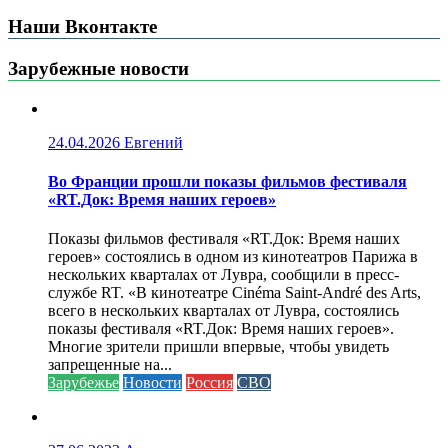
Наши Вконтакте
Зарубежные новости
24.04.2026
Евгений
Во Франции прошли показы фильмов фестиваля
«RT.Док: Время наших героев»
Показы фильмов фестиваля «RT.Док: Время наших
героев» состоялись в одном из кинотеатров Парижа в
нескольких кварталах от Лувра, сообщили в пресс-
службе RT. «В кинотеатре Cinéma Saint-André des Arts,
всего в нескольких кварталах от Лувра, состоялись
показы фестиваля «RT.Док: Время наших героев».
Многие зрители пришли впервые, чтобы увидеть
запрещенные на...
Зарубежье
Новости
Россия
СВО