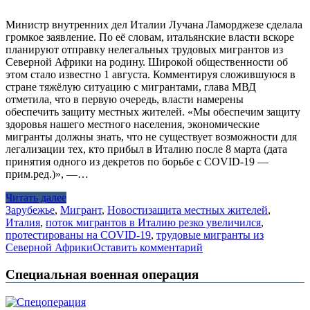
Министр внутренних дел Италии Лучана Ламорджезе сделала
громкое заявление. По её словам, итальянские власти вскоре
планируют отправку нелегальных трудовых мигрантов из
Северной Африки на родину. Широкой общественности об
этом стало известно 1 августа. Комментируя сложившуюся в
стране тяжёлую ситуацию с мигрантами, глава МВД
отметила, что в первую очередь, власти намерены
обеспечить защиту местных жителей. «Мы обеспечим защиту
здоровья нашего местного населения, экономические
мигранты должны знать, что не существует возможности для
легализации тех, кто прибыл в Италию после 8 марта (дата
принятия одного из декретов по борьбе с COVID-19 —
прим.ред.)», —…
Читать далее
Зарубежье
,
Мигрант
,
Новости
защита местных жителей
,
Италия
,
поток мигрантов в Италию резко увеличился
,
протестированы на COVID-19
,
трудовые мигранты из
Северной Африки
Оставить комментарий
Специальная военная операция