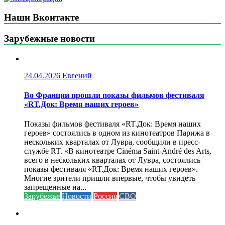
Наши Вконтакте
Зарубежные новости
24.04.2026
Евгений
Во Франции прошли показы фильмов фестиваля
«RT.Док: Время наших героев»
Показы фильмов фестиваля «RT.Док: Время наших
героев» состоялись в одном из кинотеатров Парижа в
нескольких кварталах от Лувра, сообщили в пресс-
службе RT. «В кинотеатре Cinéma Saint-André des Arts,
всего в нескольких кварталах от Лувра, состоялись
показы фестиваля «RT.Док: Время наших героев».
Многие зрители пришли впервые, чтобы увидеть
запрещенные на...
Зарубежье
Новости
Россия
СВО