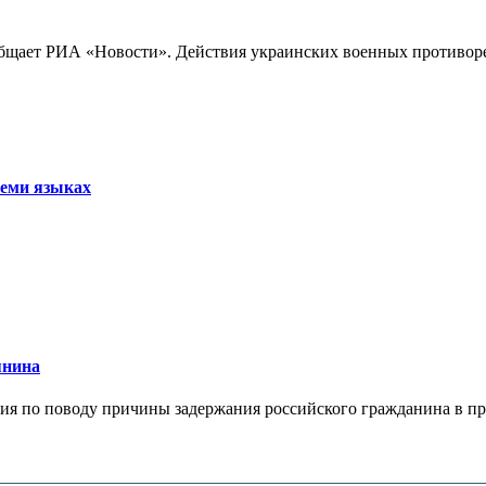
бщает РИА «Новости». Действия украинских военных противореч
семи языках
янина
я по поводу причины задержания российского гражданина в праж