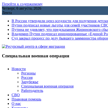
Перейти к содержимому
Четверг, 6 августа, 2026
Лента
В России утвердили ценз оседлости для получения детск
Путин подписал новые льготы для семей участников СВО
Путина не удивляет, что предсказания Жириновского сб
Владимир Путин подписал инициированные «Единой Росс
Cуд закрыл процесс по делу бывшего замминистра обор
Специальная военная операция
Новости
Регионы
Россия
Зарубежье
Специальная военная операция
Работодатель
СВО
Правовая помощь
О нас
Контакты