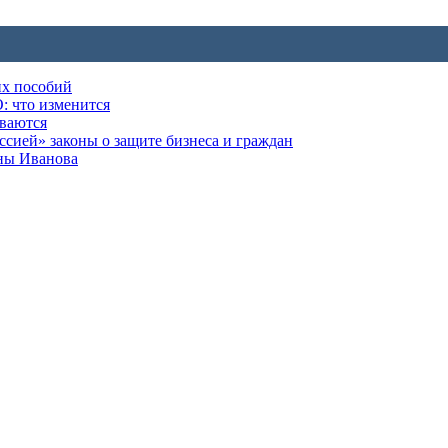
их пособий
: что изменится
ываются
ией» законы о защите бизнеса и граждан
оны Иванова