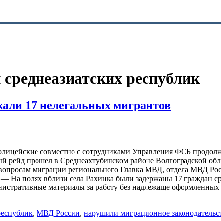
 среднеазиатских республик
ржали 17 нелегальных мигрантов
е полицейские совместно с сотрудниками Управления ФСБ продо
ый рейд прошел в Среднеахтубинском районе Волгоградской об
 вопросам миграции регионального Главка МВД, отдела МВД Ро
 — На полях вблизи села Рахинка были задержаны 17 граждан с
инистративные материалы за работу без надлежаще оформленны
республик
,
МВД России
,
нарушили миграционное законодательс