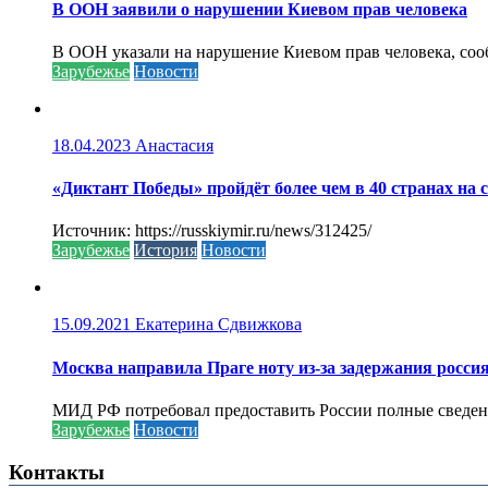
В ООН заявили о нарушении Киевом прав человека
В ООН указали на нарушение Киевом прав человека, соо
Зарубежье
Новости
18.04.2023
Анастасия
«Диктант Победы» пройдёт более чем в 40 странах на 
Источник: https://russkiymir.ru/news/312425/
Зарубежье
История
Новости
15.09.2021
Екатерина Сдвижкова
Москва направила Праге ноту из-за задержания росси
МИД РФ потребовал предоставить России полные сведени
Зарубежье
Новости
Контакты