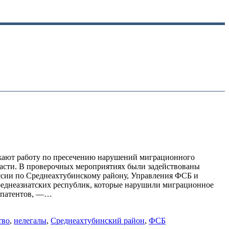
лжают работу по пресечению нарушений миграционного
ласти. В проверочных мероприятиях были задействованы
ссии по Среднеахтубинскому району, Управления ФСБ и
реднеазиатских республик, которые нарушили миграционное
х патентов, —…
тво
,
нелегалы
,
Среднеахтубинский район
,
ФСБ