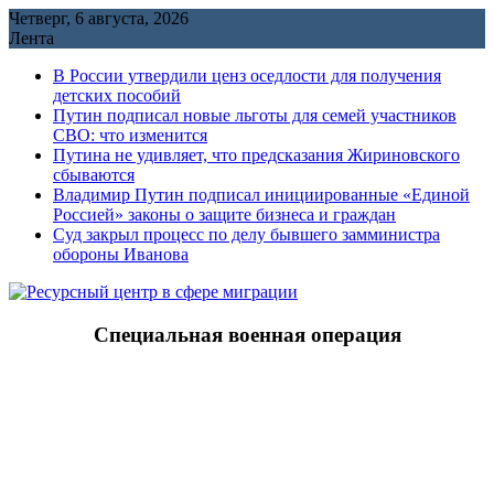
Перейти
Четверг, 6 августа, 2026
к
Лента
содержимому
В России утвердили ценз оседлости для получения
детских пособий
Путин подписал новые льготы для семей участников
СВО: что изменится
Путина не удивляет, что предсказания Жириновского
сбываются
Владимир Путин подписал инициированные «Единой
Россией» законы о защите бизнеса и граждан
Cуд закрыл процесс по делу бывшего замминистра
обороны Иванова
Специальная военная операция