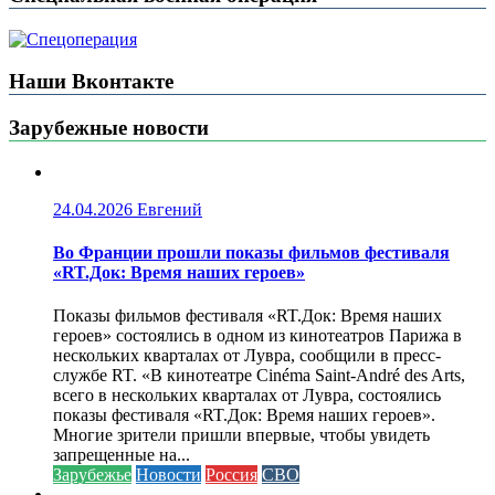
Наши Вконтакте
Зарубежные новости
24.04.2026
Евгений
Во Франции прошли показы фильмов фестиваля
«RT.Док: Время наших героев»
Показы фильмов фестиваля «RT.Док: Время наших
героев» состоялись в одном из кинотеатров Парижа в
нескольких кварталах от Лувра, сообщили в пресс-
службе RT. «В кинотеатре Cinéma Saint-André des Arts,
всего в нескольких кварталах от Лувра, состоялись
показы фестиваля «RT.Док: Время наших героев».
Многие зрители пришли впервые, чтобы увидеть
запрещенные на...
Зарубежье
Новости
Россия
СВО