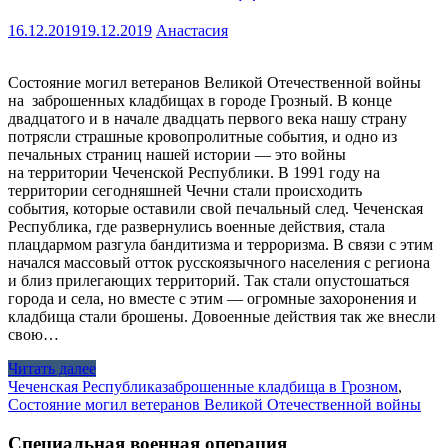
16.12.2019
19.12.2019
Анастасия
Состояние могил ветеранов Великой Отечественной войны
на заброшенных кладбищах в городе Грозный. В конце
двадцатого и в начале двадцать первого века нашу страну
потрясли страшные кровопролитные события, и одно из
печальных страниц нашей истории — это войны
на территории Чеченской Республики. В 1991 году на
территории сегодняшней Чечни стали происходить
события, которые оставили свой печальный след. Чеченская
Республика, где развернулись военные действия, стала
плацдармом разгула бандитизма и терроризма. В связи с этим
начался массовый отток русскоязычного населения с региона
и близ прилегающих территорий. Так стали опустошаться
города и села, но вместе с этим — огромные захоронения и
кладбища стали брошены. Довоенные действия так же внесли
свою…
Читать далее
Чеченская Республика
заброшенные кладбища в Грозном
,
Состояние могил ветеранов Великой Отечественной войны
Специальная военная операция