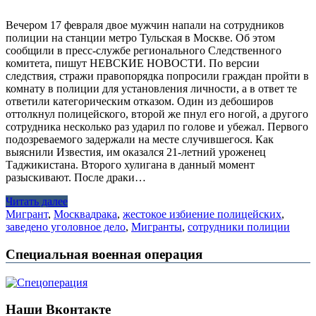
Вечером 17 февраля двое мужчин напали на сотрудников
полиции на станции метро Тульская в Москве. Об этом
сообщили в пресс-службе регионального Следственного
комитета, пишут НЕВСКИЕ НОВОСТИ. По версии
следствия, стражи правопорядка попросили граждан пройти в
комнату в полиции для установления личности, а в ответ те
ответили категорическим отказом. Один из дебоширов
оттолкнул полицейского, второй же пнул его ногой, а другого
сотрудника несколько раз ударил по голове и убежал. Первого
подозреваемого задержали на месте случившегося. Как
выяснили Известия, им оказался 21-летний уроженец
Таджикистана. Второго хулигана в данный момент
разыскивают. После драки…
Читать далее
Мигрант
,
Москва
драка
,
жестокое избиение полицейских
,
заведено уголовное дело
,
Мигранты
,
сотрудники полиции
Специальная военная операция
Наши Вконтакте