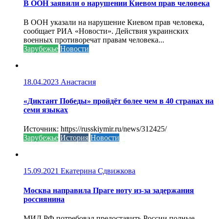
В ООН заявили о нарушении Киевом прав человека
В ООН указали на нарушение Киевом прав человека,
сообщает РИА «Новости». Действия украинских
военных противоречат правам человека...
Зарубежье
Новости
18.04.2023
Анастасия
«Диктант Победы» пройдёт более чем в 40 странах на
семи языках
Источник: https://russkiymir.ru/news/312425/
Зарубежье
История
Новости
15.09.2021
Екатерина Сдвижкова
Москва направила Праге ноту из-за задержания
россиянина
МИД РФ потребовал предоставить России полные