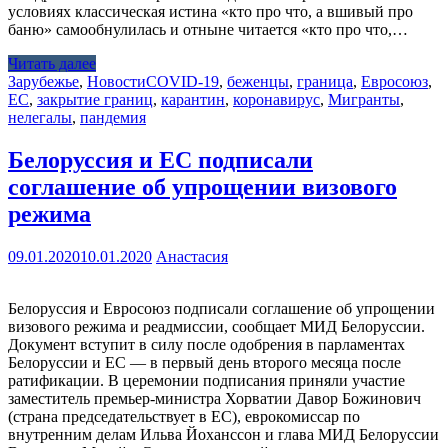
условиях классическая истина «кто про что, а вшивый про
баню» самообнулилась и отныне читается «кто про что,…
Читать далее
Зарубежье
,
Новости
COVID-19
,
беженцы
,
граница
,
Евросоюз
,
ЕС
,
закрытие границ
,
карантин
,
коронавирус
,
Мигранты
,
нелегалы
,
пандемия
Белоруссия и ЕС подписали
соглашение об упрощении визового
режима
09.01.2020
10.01.2020
Анастасия
Белоруссия и Евросоюз подписали соглашение об упрощении
визового режима и реадмиссии, сообщает МИД Белоруссии.
Документ вступит в силу после одобрения в парламентах
Белоруссии и ЕС — в первый день второго месяца после
ратификации. В церемонии подписания приняли участие
заместитель премьер-министра Хорватии Давор Божинович
(страна председательствует в ЕС), еврокомиссар по
внутренним делам Ильва Йоханссон и глава МИД Белоруссии