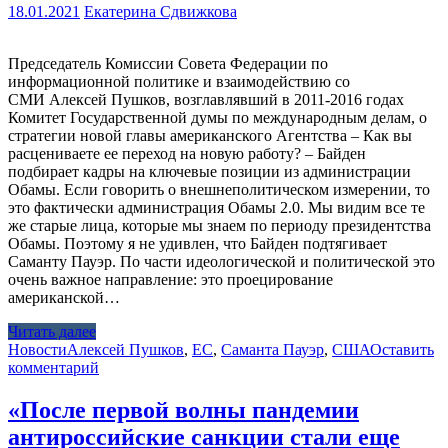
18.01.2021
Екатерина Сдвижкова
Председатель Комиссии Совета Федерации по
информационной политике и взаимодействию со
СМИ Алексей Пушков, возглавлявший в 2011-2016 годах
Комитет Государственной думы по международным делам, о
стратегии новой главы американского Агентства – Как вы
расцениваете ее переход на новую работу? – Байден
подбирает кадры на ключевые позиции из администрации
Обамы. Если говорить о внешнеполитическом измерении, то
это фактически администрация Обамы 2.0. Мы видим все те
же старые лица, которые мы знаем по периоду президентства
Обамы. Поэтому я не удивлен, что Байден подтягивает
Саманту Пауэр. По части идеологической и политической это
очень важное направление: это проецирование
американской…
Читать далее
Новости
Алексей Пушков
,
ЕС
,
Саманта Пауэр
,
США
Оставить
комментарий
«После первой волны пандемии
антироссийские санкции стали еще