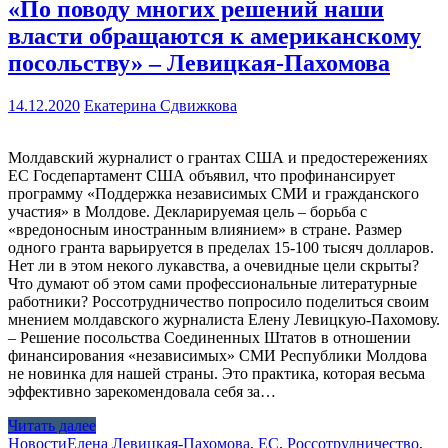
«По поводу многих решений наши
власти обращаются к американскому
посольству» – Левицкая-Пахомова
14.12.2020
Екатерина Сдвижкова
Молдавский журналист о грантах США и предостережениях
ЕС Госдепартамент США объявил, что профинансирует
программу «Поддержка независимых СМИ и гражданского
участия» в Молдове. Декларируемая цель – борьба с
«вредоносным иностранным влиянием» в стране. Размер
одного гранта варьируется в пределах 15-100 тысяч долларов.
Нет ли в этом некого лукавства, а очевидные цели скрыты?
Что думают об этом сами профессиональные литературные
работники? Россотрудничество попросило поделиться своим
мнением молдавского журналиста Елену Левицкую-Пахомову.
– Решение посольства Соединенных Штатов в отношении
финансирования «независимых» СМИ Республики Молдова
не новинка для нашей страны. Это практика, которая весьма
эффективно зарекомендовала себя за…
Читать далее
Новости
Елена Левицкая-Пахомова
,
ЕС
,
Россотрудничество
,