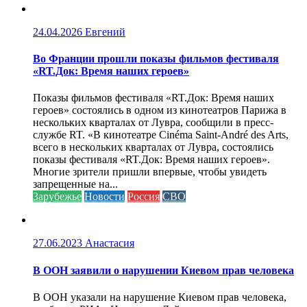
24.04.2026
Евгений
Во Франции прошли показы фильмов фестиваля
«RT.Док: Время наших героев»
Показы фильмов фестиваля «RT.Док: Время наших
героев» состоялись в одном из кинотеатров Парижа в
нескольких кварталах от Лувра, сообщили в пресс-
службе RT. «В кинотеатре Cinéma Saint-André des Arts,
всего в нескольких кварталах от Лувра, состоялись
показы фестиваля «RT.Док: Время наших героев».
Многие зрители пришли впервые, чтобы увидеть
запрещенные на...
Зарубежье
Новости
Россия
СВО
27.06.2023
Анастасия
В ООН заявили о нарушении Киевом прав человека
В ООН указали на нарушение Киевом прав человека,