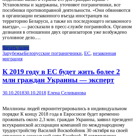
Установлены и задержаны, уточняют пограничники, все
пособники противоправной деятельности. «Они обвиняются
в организации незаконного въезда иностранцев на
территорию Беларуси, а также их последующего незаконного
выезда», — рассказали в пресс-службе погранвойск. Органом
дознания в отношении двух организаторов уже возбуждено
уголовное дело.…
Читать далее
Зарубежье
Белорусские пограничники
,
ЕС
,
незаконная
миграция
К 2019 году в ЕС будет жить более 2
млн граждан Украины — эксперт
30.10.2018
30.10.2018
Елена Селиванова
Миллионы людей евроинтегрировались в индивидуальном
порядке К концу 2018 года в Евросоюзе будет временно
проживать около 2,3 млн. граждан Украины, заявил президент
всеукраинской ассоциации компаний по международному
трудоустройству Василий Воскобойник 30 октября на своей
странице в социальной сети Facebook. В комментарии