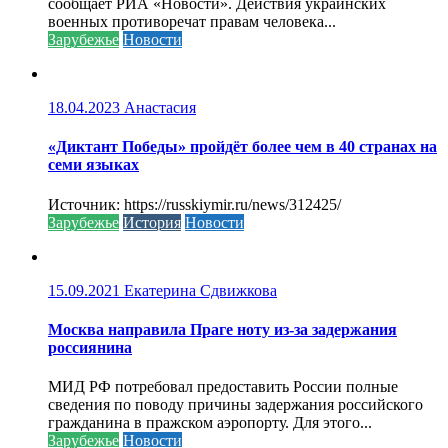
сообщает РИА «Новости». Действия украинских
военных противоречат правам человека...
Зарубежье
Новости
18.04.2023
Анастасия
«Диктант Победы» пройдёт более чем в 40 странах на
семи языках
Источник: https://russkiymir.ru/news/312425/
Зарубежье
История
Новости
15.09.2021
Екатерина Сдвижкова
Москва направила Праге ноту из-за задержания
россиянина
МИД РФ потребовал предоставить России полные
сведения по поводу причины задержания российского
гражданина в пражском аэропорту. Для этого...
Зарубежье
Новости