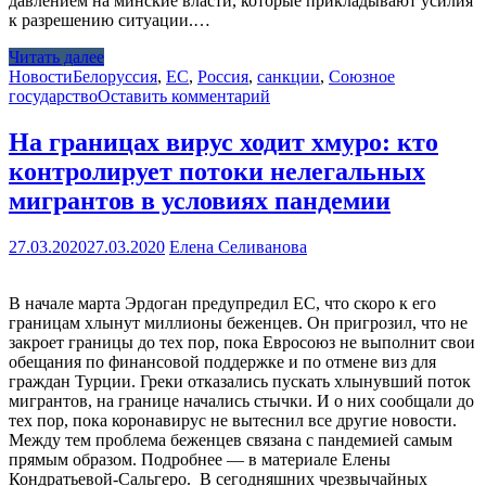
давлением на минские власти, которые прикладывают усилия
к разрешению ситуации.…
Читать далее
Новости
Белоруссия
,
ЕС
,
Россия
,
санкции
,
Союзное
государство
Оставить комментарий
На границах вирус ходит хмуро: кто
контролирует потоки нелегальных
мигрантов в условиях пандемии
27.03.2020
27.03.2020
Елена Селиванова
В начале марта Эрдоган предупредил ЕС, что скоро к его
границам хлынут миллионы беженцев. Он пригрозил, что не
закроет границы до тех пор, пока Евросоюз не выполнит свои
обещания по финансовой поддержке и по отмене виз для
граждан Турции. Греки отказались пускать хлынувший поток
мигрантов, на границе начались стычки. И о них сообщали до
тех пор, пока коронавирус не вытеснил все другие новости.
Между тем проблема беженцев связана с пандемией самым
прямым образом. Подробнее — в материале Елены
Кондратьевой-Сальгеро. В сегодняшних чрезвычайных