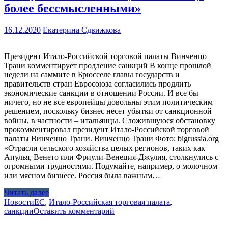
более бессмысленными»
16.12.2020
Екатерина Сдвижкова
Президент Итало-Российской торговой палаты Винченцо
Трани комментирует продление санкций В конце прошлой
недели на саммите в Брюсселе главы государств и
правительств стран Евросоюза согласились продлить
экономические санкции в отношении России. И все бы
ничего, но не все европейцы довольны этим политическим
решением, поскольку бизнес несет убытки от санкционной
войны, в частности – итальянцы. Сложившуюся обстановку
прокомментировал президент Итало-Российской торговой
палаты Винченцо Трани. Винченцо Трани Фото: bigrussia.org
«Отрасли сельского хозяйства целых регионов, таких как
Апулья, Венето или Фриули-Венеция-Джулия, столкнулись с
огромными трудностями. Подумайте, например, о молочном
или мясном бизнесе. Россия была важным…
Читать далее
Новости
ЕС
,
Итало-Российская торговая палата
,
санкции
Оставить комментарий