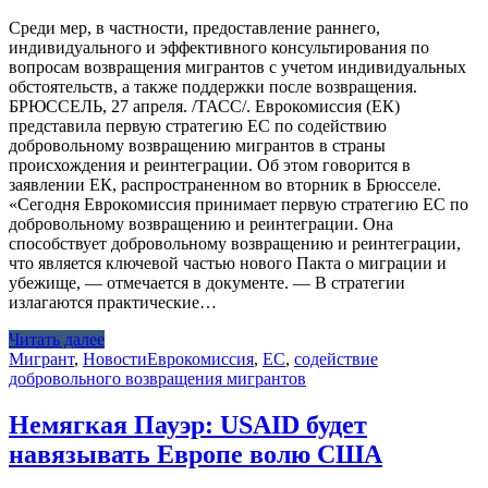
Среди мер, в частности, предоставление раннего,
индивидуального и эффективного консультирования по
вопросам возвращения мигрантов с учетом индивидуальных
обстоятельств, а также поддержки после возвращения.
БРЮССЕЛЬ, 27 апреля. /ТАСС/. Еврокомиссия (ЕК)
представила первую стратегию ЕС по содействию
добровольному возвращению мигрантов в страны
происхождения и реинтеграции. Об этом говорится в
заявлении ЕК, распространенном во вторник в Брюсселе.
«Сегодня Еврокомиссия принимает первую стратегию ЕС по
добровольному возвращению и реинтеграции. Она
способствует добровольному возвращению и реинтеграции,
что является ключевой частью нового Пакта о миграции и
убежище, — отмечается в документе. — В стратегии
излагаются практические…
Читать далее
Мигрант
,
Новости
Еврокомиссия
,
ЕС
,
содействие
добровольного возвращения мигрантов
Немягкая Пауэр: USAID будет
навязывать Европе волю США