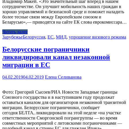
Владимир Макей. «Это значительный шаг вперед в нашем
сотрудничестве. Он улучшит мобильность наших граждан в
хорошо управляемой и безопасной среде и поможет наладить
более тесные связи между Европейским союзом и
Беларусью»,— приводятся на сайте ЕК слова еврокомиссара…
Читать далее
Зарубежье
Белоруссия
,
ЕС
,
МИД
,
упрощение визового режима
Белорусские пограничники
ликвидировали канал незаконной
миграции в ЕС
04.02.2019
04.02.2019
Елена Селиванова
Фото: Григорий Сысоев/РИА Новости Западные границы
Союзного государства и в наступившем году продолжат
оставаться каналом для организаторов незаконной транзитной
миграции. Белорусские пограничники, сообщает
сегодня БЕЛТА, ликвидировали на этой неделе «на участке
ответственности Сморгонской погрангруппы — во время
совместных мероприятий с литовскими пограничниками —
подобный канал в страны ЕС для граждан Ирака».