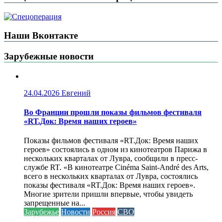
Наши Вконтакте
Зарубежные новости
24.04.2026
Евгений
Во Франции прошли показы фильмов фестиваля
«RT.Док: Время наших героев»
Показы фильмов фестиваля «RT.Док: Время наших
героев» состоялись в одном из кинотеатров Парижа в
нескольких кварталах от Лувра, сообщили в пресс-
службе RT. «В кинотеатре Cinéma Saint-André des Arts,
всего в нескольких кварталах от Лувра, состоялись
показы фестиваля «RT.Док: Время наших героев».
Многие зрители пришли впервые, чтобы увидеть
запрещенные на...
Зарубежье
Новости
Россия
СВО