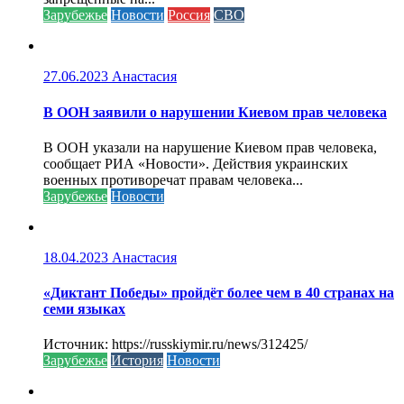
Зарубежье
Новости
Россия
СВО
27.06.2023
Анастасия
В ООН заявили о нарушении Киевом прав человека
В ООН указали на нарушение Киевом прав человека,
сообщает РИА «Новости». Действия украинских
военных противоречат правам человека...
Зарубежье
Новости
18.04.2023
Анастасия
«Диктант Победы» пройдёт более чем в 40 странах на
семи языках
Источник: https://russkiymir.ru/news/312425/
Зарубежье
История
Новости