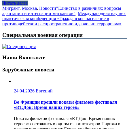
Читать далее
Мигрант
,
Москва
,
Новости
"Единство в различиях: вопросы
адаптации и интеграции мигрантов"
,
Международная научно-
практическая конференция «Гражданское население в
противодействии распространению идеологии терроризма»
Специальная военная операция
Наши Вконтакте
Зарубежные новости
24.04.2026
Евгений
Во Франции прошли показы фильмов фестиваля
«RT.Док: Время наших героев»
Показы фильмов фестиваля «RT.Док: Время наших
героев» состоялись в одном из кинотеатров Парижа в
нескольких кварталах от Лувра, сообщили в пресс-