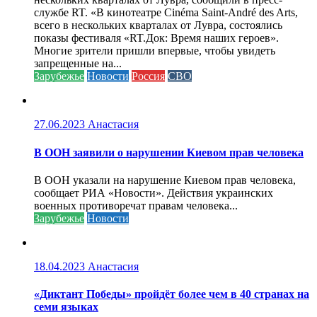
службе RT. «В кинотеатре Cinéma Saint-André des Arts,
всего в нескольких кварталах от Лувра, состоялись
показы фестиваля «RT.Док: Время наших героев».
Многие зрители пришли впервые, чтобы увидеть
запрещенные на...
Зарубежье
Новости
Россия
СВО
27.06.2023
Анастасия
В ООН заявили о нарушении Киевом прав человека
В ООН указали на нарушение Киевом прав человека,
сообщает РИА «Новости». Действия украинских
военных противоречат правам человека...
Зарубежье
Новости
18.04.2023
Анастасия
«Диктант Победы» пройдёт более чем в 40 странах на
семи языках