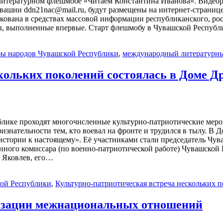
 литературном флешмобе «Читаем Константина Иванова». Видео
шии ddn21nac@mail.ru, будут размещены на интернет-странице 
ована в средствах массовой информации республиканского, рос
, выполненные впервые. Старт флешмобу в Чувашской Республи
ы народов Чувашской Республики
,
международный литературны
скольких поколений состоялась в Доме 
блике проходят многочисленные культурно-патриотические меро
ризнательности тем, кто воевал на фронте и трудился в тылу. В
 истории к настоящему». Её участниками стали председатель Чу
нного комиссара (по военно-патриотической работе) Чувашской
 Яковлев, его…
ой Республики
,
Культурно-патриотическая встреча нескольких 
изации межнациональных отношений