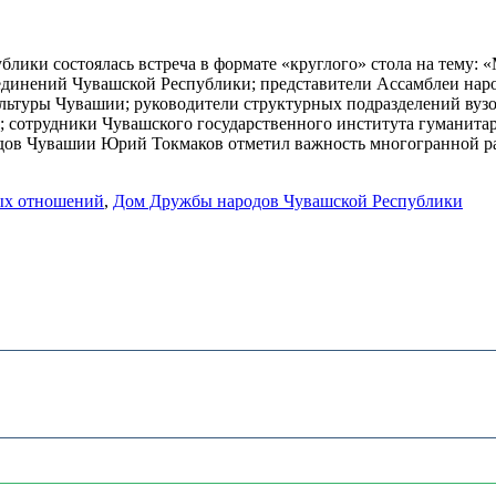
блики состоялась встреча в формате «круглого» стола на тему
единений Чувашской Республики; представители Ассамблеи нар
ьтуры Чувашии; руководители структурных подразделений вузов
; сотрудники Чувашского государственного института гуманита
одов Чувашии Юрий Токмаков отметил важность многогранной р
ых отношений
,
Дом Дружбы народов Чувашской Республики