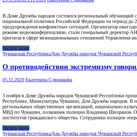
В Доме Дружбы народов состоялся региональный обучающий се
национальной политики Российской Федерации на период до 
предупреждения конфликтных ситуаций. Организатор ежегодн
режиме видеоконференцсвязи, стали генеральный директор АН
прогноза в сфере межнациональных отношений Управления ан
Читать далее
Чувашская Республика
Дом Дружбы народов Чувашской Респу
О противодействии экстремизму говор
05.11.2020
Екатерина Сдвижкова
3 ноября в Доме Дружбы народов Чувашской Республики прош
Республике, Минкультуры Чувашии, Дом Дружбы народов. В н
региональных общественных организаций, национально-культ
МВД по Чувашии, полковник полиции Владимир Шихранов. Он 
институтов гражданского общества. Сотрудники полиции опе
Читать далее
Чувашская Республика
Дом Дружбы народов Чувашской Респу