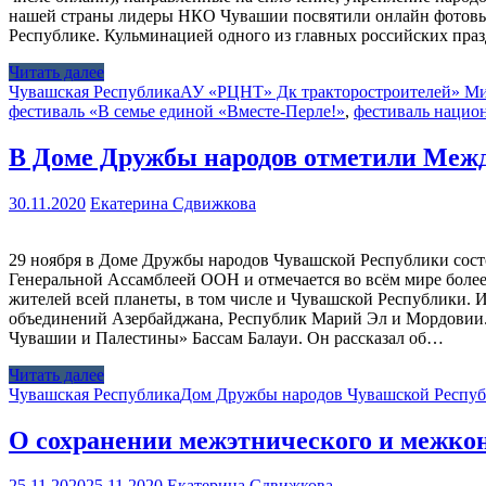
нашей страны лидеры НКО Чувашии посвятили онлайн фотовы
Республике. Кульминацией одного из главных российских пра
Читать далее
Чувашская Республика
АУ «РЦНТ» Дк тракторостроителей» М
фестиваль «В семье единой «Вместе-Перле!»
,
фестиваль нацио
В Доме Дружбы народов отметили Межд
30.11.2020
Екатерина Сдвижкова
29 ноября в Доме Дружбы народов Чувашской Республики сост
Генеральной Ассамблеей ООН и отмечается во всём мире более
жителей всей планеты, в том числе и Чувашской Республики.
объединений Азербайджана, Республик Марий Эл и Мордовии
Чувашии и Палестины» Бассам Балауи. Он рассказал об…
Читать далее
Чувашская Республика
Дом Дружбы народов Чувашской Респу
О сохранении межэтнического и межко
25.11.2020
25.11.2020
Екатерина Сдвижкова