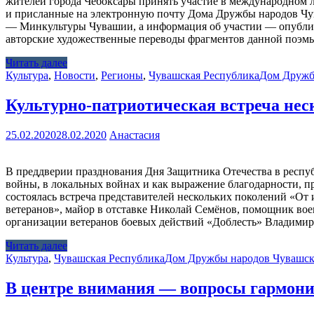
жителей города Чебоксары принять участие в международном
и присланные на электронную почту Дома Дружбы народов Чува
— Минкультуры Чувашии, а информация об участии — опублик
авторские художественные переводы фрагментов данной поэмы
Читать далее
Культура
,
Новости
,
Регионы
,
Чувашская Республика
Дом Дружб
Культурно-патриотическая встреча не
25.02.2020
28.02.2020
Анастасия
В преддверии празднования Дня Защитника Отечества в респу
войны, в локальных войнах и как выражение благодарности, п
состоялась встреча представителей нескольких поколений «От
ветеранов», майор в отставке Николай Семёнов, помощник вое
организации ветеранов боевых действий «Доблесть» Владимир
Читать далее
Культура
,
Чувашская Республика
Дом Дружбы народов Чувашск
В центре внимания — вопросы гармон