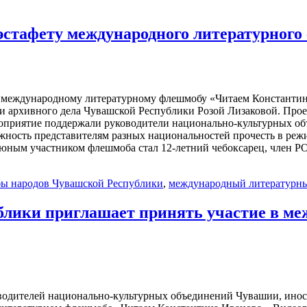
стафету международного литературного
международному литературному флешмобу «Читаем Константина 
 и архивного дела Чувашской Республики Розой Лизаковой. Прое
роприятие поддержали руководители национально-культурных об
ожность представителям разных национальностей прочесть в реж
юным участником флешмоба стал 12-летний чебоксарец, член 
ы народов Чувашской Республики
,
международный литературны
лики приглашает принять участие в м
дителей национально-культурных объединений Чувашии, иностр