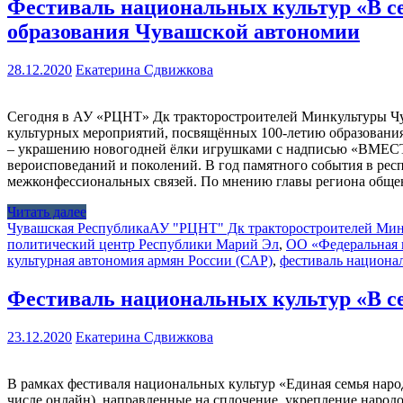
Фестиваль национальных культур «В с
образования Чувашской автономии
28.12.2020
Екатерина Сдвижкова
Сегодня в АУ «РЦНТ» Дк тракторостроителей Минкультуры Чув
культурных мероприятий, посвящённых 100-летию образования
– украшению новогодней ёлки игрушками с надписью «ВМЕСТЕ!
вероисповеданий и поколений. В год памятного события в ре
межконфессиональных связей. По мнению главы региона общ
Читать далее
Чувашская Республика
АУ "РЦНТ" Дк тракторостроителей Ми
политический центр Республики Марий Эл
,
ОО «Федеральная 
культурная автономия армян России (САР)
,
фестиваль национал
Фестиваль национальных культур «В 
23.12.2020
Екатерина Сдвижкова
В рамках фестиваля национальных культур «Единая семья наро
числе онлайн), направленные на сплочение, укрепление народ