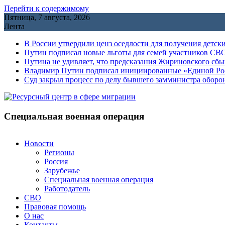
Перейти к содержимому
Пятница, 7 августа, 2026
Лента
В России утвердили ценз оседлости для получения детск
Путин подписал новые льготы для семей участников СВО
Путина не удивляет, что предсказания Жириновского сб
Владимир Путин подписал инициированные «Единой Росс
Cуд закрыл процесс по делу бывшего замминистра обор
Специальная военная операция
Новости
Регионы
Россия
Зарубежье
Специальная военная операция
Работодатель
СВО
Правовая помощь
О нас
Контакты