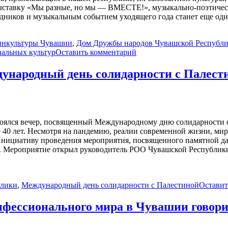
ставку «Мы разные, но мы — ВМЕСТЕ!», музыкально-поэтическ
здников и музыкальным событием уходящего года станет еще од
инкультуры Чувашии
,
Дом Дружбы народов Чувашской Республ
нальных культур
Оставить комментарий
ународный день солидарности с Палест
оялся вечер, посвященный Международному дню солидарности с 
 40 лет. Несмотря на пандемию, реалии современной жизни, ми
 Инициативу проведения мероприятия, посвященного памятной д
. Мероприятие открыл руководитель РОО Чувашской Республик
блики
,
Международный день солидарности с Палестиной
Оставит
нфессионального мира в Чувашии говор