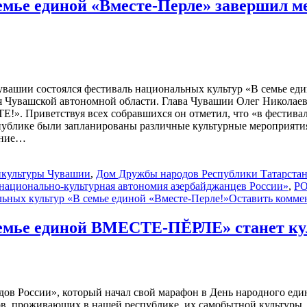
емье единой «Вместе-Перле» завершил м
ашии состоялся фестиваль национальных культур «В семье един
 Чувашской автономной области. Глава Чувашии Олег Николаев
». Приветствуя всех собравшихся он отметил, что «в фестива
спублике были запланированы различные культурные мероприяти
ение…
нкультуры Чувашии
,
Дом Дружбы народов Республики Татарста
национально-культурная автономия азербайджанцев России»
,
РО
ьных культур «В семье единой «Вместе-Перле!»
Оставить комме
семье единой ВМЕСТЕ-ПĔРЛЕ» станет ку
дов России», который начал свой марафон в День народного еди
ов, проживающих в нашей республике, их самобытной культуры,