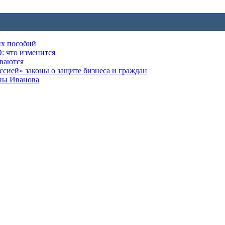
их пособий
: что изменится
ываются
ией» законы о защите бизнеса и граждан
оны Иванова