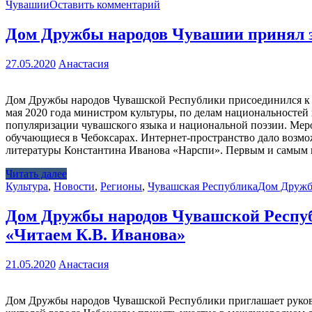
Чувашии
Оставить комментарий
Дом Дружбы народов Чувашии принял э
27.05.2020
Анастасия
Дом Дружбы народов Чувашской Республики присоединился к 
мая 2020 года министром культуры, по делам национальностей
популяризации чувашского языка и национальной поэзии. Ме
обучающиеся в Чебоксарах. Интернет-пространство дало возм
литературы Константина Иванова «Нарспи». Первым и самым 
Читать далее
Культура
,
Новости
,
Регионы
,
Чувашская Республика
Дом Дружб
Дом Дружбы народов Чувашской Респуб
«Читаем К.В. Иванова»
21.05.2020
Анастасия
Дом Дружбы народов Чувашской Республики приглашает руково