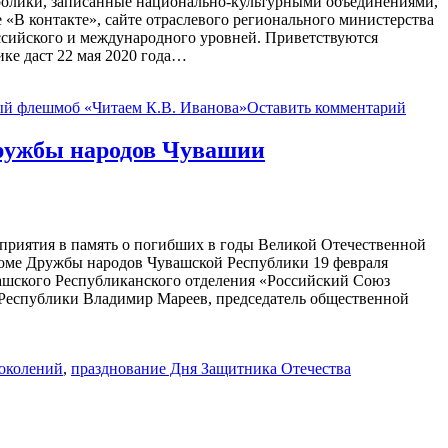
ролики, записанные национально-культурными объединениями,
«В контакте», сайте отраслевого регионального министерства
сийского и международного уровней. Приветствуются
ке даст 22 мая 2020 года…
й флешмоб «Читаем К.В. Иванова»
Оставить комментарий
Дружбы народов Чувашии
приятия в память о погибших в годы Великой Отечественной
 Доме Дружбы народов Чувашской Республики 19 февраля
вашского Республиканского отделения «Российский Союз
 Республики Владимир Мареев, председатель общественной
поколений
,
празднование Дня Защитника Отечества