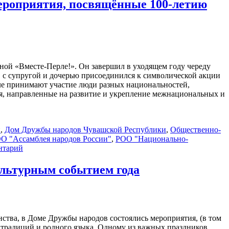
ероприятия, посвящённые 100-летию
ой «Вместе-Перле!». Он завершил в уходящем году череду
 с супругой и дочерью присоединился к символической акции
ле принимают участие люди разных национальностей,
я, направленные на развитие и укрепление межнациональных и
н
,
Дом Дружбы народов Чувашской Республики
,
Общественно-
О "Ассамблея народов России"
,
РОО "Национально-
нтарий
льтурным событием года
нства, в Доме Дружбы народов состоялись мероприятия, (в том
 традиций и родного языка. Одному из важных праздников