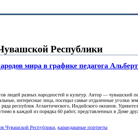
Чувашской Республики
ов мира в графике педагога Альберт
ов людей разных народностей и культур. Автор — чувашский пед
альные, интересные лица, посещал самые отдаленные уголки зем
яда республик Атлантического, Индийского океанов. Удивительн
утимо в каждой из порядка 60 работ, представленных в Доме д
ов Чувашской Республики
,
карандашные портреты