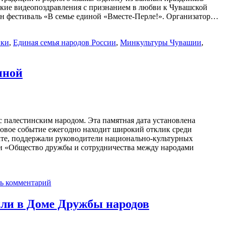
ие видеопоздравления с признанием в любви к Чувашской
ин фестиваль «В семье единой «Вместе-Перле!». Организатор…
ики
,
Единая семья народов России
,
Минкультуры Чувашии
,
иной
палестинским народом. Эта памятная дата установлена
ровое событие ежегодно находит широкий отклик среди
ате, поддержали руководители национально-культурных
и «Общество дружбы и сотрудничества между народами
ь комментарий
или в Доме Дружбы народов