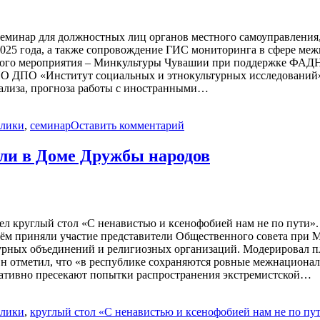
минар для должностных лиц органов местного самоуправления,
2025 года, а также сопровождение ГИС мониторинга в сфере м
ого мероприятия – Минкультуры Чувашии при поддержке ФАДН Р
О ДПО «Институт социальных и этнокультурных исследований» 
ализа, прогноза работы с иностранными…
блики
,
семинар
Оставить комментарий
или в Доме Дружбы народов
ел круглый стол «С ненавистью и ксенофобией нам не по пути
ём приняли участие представители Общественного совета при 
урных объединений и религиозных организаций. Модерировал п
отметил, что «в республике сохраняются ровные межнациональ
ративно пресекают попытки распространения экстремистской…
блики
,
круглый стол «С ненавистью и ксенофобией нам не по пу