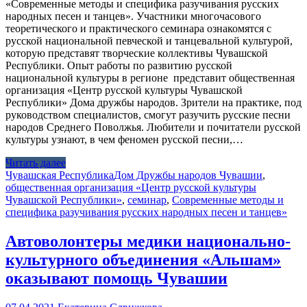
«Современные методы и специфика разучивания русских
народных песен и танцев». Участники многочасового
теоретического и практического семинара ознакомятся с
русской национальной певческой и танцевальной культурой,
которую представят творческие коллективы Чувашской
Республики. Опыт работы по развитию русской
национальной культуры в регионе представит общественная
организация «Центр русской культуры Чувашской
Республики» Дома дружбы народов. Зрители на практике, под
руководством специалистов, смогут разучить русские песни
народов Среднего Поволжья. Любители и почитатели русской
культуры узнают, в чем феномен русской песни,…
Читать далее
Чувашская Республика
Дом Дружбы народов Чувашии
,
общественная организация «Центр русской культуры
Чувашской Республики»
,
семинар
,
Современные методы и
специфика разучивания русских народных песен и танцев»
Автоволонтеры медики национально-
культурного объединения «Альшам»
оказывают помощь Чувашии