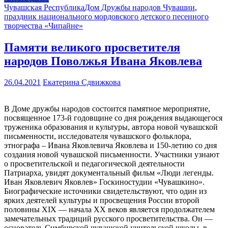
Чувашская Республика
Дом Дружбы народов Чувашии
,
праздник национального мордовского детского песенного
творчества «Чипайне»
Памяти великого просветителя
народов Поволжья Ивана Яковлева
26.04.2021
Екатерина Сдвижкова
В Доме дружбы народов состоится памятное мероприятие,
посвященное 173-й годовщине со дня рождения выдающегося
труженика образования и культуры, автора новой чувашской
письменности, исследователя чувашского фольклора,
этнографа – Ивана Яковлевича Яковлева и 150-летию со дня
создания новой чувашской письменности. Участники узнают
о просветительской и педагогической деятельности
Патриарха, увидят документальный фильм «Люди легенды.
Иван Яковлевич Яковлев» Госкиностудии «Чувашкино».
Биографические источники свидетельствуют, что один из
ярких деятелей культуры и просвещения России второй
половины XIX — начала XX веков является продолжателем
замечательных традиций русского просветительства. Он —
основатель Симбирской чувашской учительской школы, в