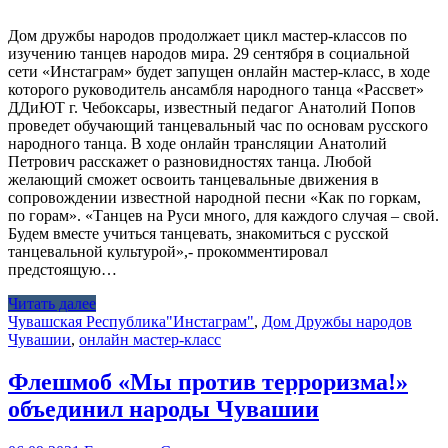
Дом дружбы народов продолжает цикл мастер-классов по
изучению танцев народов мира. 29 сентября в социальной
сети «Инстаграм» будет запущен онлайн мастер-класс, в ходе
которого руководитель ансамбля народного танца «Рассвет»
ДДиЮТ г. Чебоксары, известный педагог Анатолий Попов
проведет обучающий танцевальный час по основам русского
народного танца. В ходе онлайн трансляции Анатолий
Петрович расскажет о разновидностях танца. Любой
желающий сможет освоить танцевальные движения в
сопровождении известной народной песни «Как по горкам,
по горам». «Танцев на Руси много, для каждого случая – свой.
Будем вместе учиться танцевать, знакомиться с русской
танцевальной культурой»,- прокомментировал
предстоящую…
Читать далее
Чувашская Республика
"Инстаграм"
,
Дом Дружбы народов
Чувашии
,
онлайн мастер-класс
Флешмоб «Мы против терроризма!»
объединил народы Чувашии