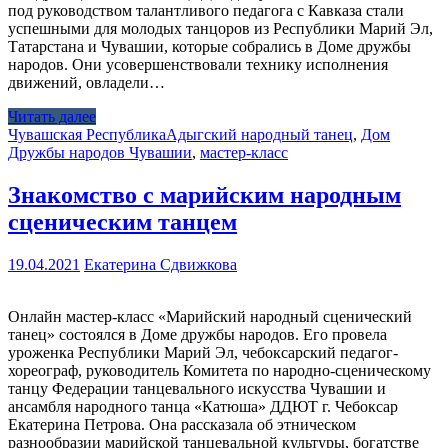
под руководством талантливого педагога с Кавказа стали
успешными для молодых танцоров из Республики Марий Эл,
Татарстана и Чувашии, которые собрались в Доме дружбы
народов. Они усовершенствовали технику исполнения
движений, овладели…
Читать далее
Чувашская Республика
Адыгский народный танец
,
Дом
Дружбы народов Чувашии
,
мастер-класс
Знакомство с марийским народным
сценическим танцем
19.04.2021
Екатерина Сдвижкова
Онлайн мастер-класс «Марийский народный сценический
танец» состоялся в Доме дружбы народов. Его провела
уроженка Республики Марий Эл, чебоксарский педагог-
хореограф, руководитель Комитета по народно-сценическому
танцу Федерации танцевального искусства Чувашии и
ансамбля народного танца «Катюша» ДДЮТ г. Чебоксар
Екатерина Петрова. Она рассказала об этническом
разнообразии марийской танцевальной культуры, богатстве