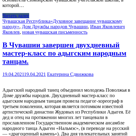
которой…
Читать далее
Чувашская Республика
«Духовное завещание чувашскому
народу»
,
Дом Дружбы народов Чувашии
,
Иван Яковлевич
Яковлев
,
новая чувашская письменность
В Чувашии завершен двухдневный
мастер-класс по адыгским народным
танцам.
19.04.2021
19.04.2021
Екатерина Сдвижкова
Адыгский народный танец объединил молодежь Поволжья в
Доме дружбы народов. Двухдневный мастер-класс по
адыгским народным танцам провела педагог-хореограф в
третьем поколении, которая является потомком известной
артистической династии Жудовых из Республики Адыгея. Её
дед и отец на протяжении многих лет танцевали в
прославленном Государственном академическом ансамбле
народного танца Адыгеи «Нальмэс», (в переводе на русский
— «драгоценный камень»). Два дня увлекательных занятий