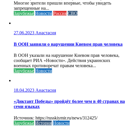
Многие зрители пришли впервые, чтобы увидеть
запрещенные на...
Зарубежье
Новости
Россия
СВО
27.06.2023
Анастасия
В ООН заявили о нарушении Киевом прав человека
В ООН указали на нарушение Киевом прав человека,
сообщает РИА «Новости». Действия украинских
военных противоречат правам человека...
Зарубежье
Новости
18.04.2023
Анастасия
«Диктант Победы» пройдёт более чем в 40 странах на
семи языках
Источник: https://russkiymir.ru/news/312425/
Зарубежье
История
Новости