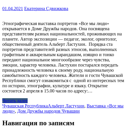
01.04.2021
Екатерина Сдвижкова
Этнографическая выставка портретов «Все мы люди»
открывается в Доме Дружбы народов. Она посвящена
представителям разных национальностей, проживающих на
планете. Автор экспозиции — педагог, эколог, орнитолог,
общественный деятель Альберт Ластухин. Порядка ста
портретов представителей разных этносов, выполненных
графитным и акварельным карандашом, изящно и тонко
передают национальное многоообразие через чувства,
эмоции, характер человека. Ластухин постарался передать
принадлежность человека к своему роду, национальную
самобытность каждого человека. Жители и гости Чувашской
Республики смогут ознакомиться с одной из интересных тем
по истории, этнографии, культуре и языку. Открытие
состоится 2 апреля в 15.00 часов по адресу:…
Читать далее
Чувашская Республика
Альберт Ластухин
,
Выставка «Все мы
люди»
,
Дом Дружбы народов Чувашии
Навигация по записям