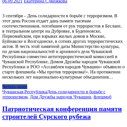
06.09.2021
Екатерина Сдвижкова
3 сентября – День солидарности в борьбе с терроризмом. В
этот день Россия отдает дань памяти тысячам
соотечественников, погибшим от рук террористов в Беслане,
в театральном центре на Дубровке, в Буденновске,
Первомайском, при взрывах жилых домов в Москве,
Буйнакске и Волгодонске, в сотнях других террористических
актов. В честь этой памятной даты Министерство культуры,
по делам национальностей и архивного дела Чувашской
Республики совместно антитеррористической комиссией в
Чувашской Республике, Домом Дружбы народов Чувашской
Республики и РОО «Ассамблея народов Чувашии» объявило о
старте флешмоба «Мы против терроризма!». На протяжении
нескольких лет национально-культурные объединения…
Читать далее
Чувашская Республика
День солидарности в борьбе с
терроризмом
,
Дом Дружбы народов Чувашии
,
флешмоб
Патриотическая конференция памяти
строителей Сурского рубежа