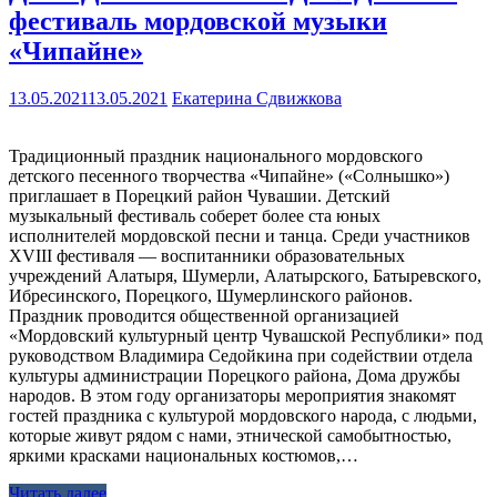
фестиваль мордовской музыки
«Чипайне»
13.05.2021
13.05.2021
Екатерина Сдвижкова
Традиционный праздник национального мордовского
детского песенного творчества «Чипайне» («Солнышко»)
приглашает в Порецкий район Чувашии. Детский
музыкальный фестиваль соберет более ста юных
исполнителей мордовской песни и танца. Среди участников
XVIII фестиваля — воспитанники образовательных
учреждений Алатыря, Шумерли, Алатырского, Батыревского,
Ибресинского, Порецкого, Шумерлинского районов.
Праздник проводится общественной организацией
«Мордовский культурный центр Чувашской Республики» под
руководством Владимира Седойкина при содействии отдела
культуры администрации Порецкого района, Дома дружбы
народов. В этом году организаторы мероприятия знакомят
гостей праздника с культурой мордовского народа, с людьми,
которые живут рядом с нами, этнической самобытностью,
яркими красками национальных костюмов,…
Читать далее