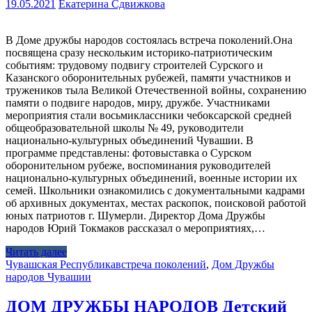
19.05.2021
Екатерина Сдвижкова
В Доме дружбы народов состоялась встреча поколений.Она
посвящена сразу нескольким историко-патриотическим
событиям: трудовому подвигу строителей Сурского и
Казанского оборонительных рубежей, памяти участников и
тружеников тыла Великой Отечественной войны, сохранению
памяти о подвиге народов, миру, дружбе. Участниками
мероприятия стали восьмиклассники чебоксарской средней
общеобразовательной школы № 49, руководители
национально-культурных объединений Чувашии. В
программе представлены: фотовыставка о Сурском
оборонительном рубеже, воспоминания руководителей
национально-культурных объединений, военные истории их
семей. Школьники ознакомились с документальными кадрами
об архивных документах, местах раскопок, поисковой работой
юных патриотов г. Шумерли. Директор Дома Дружбы
народов Юрий Токмаков рассказал о мероприятиях,…
Читать далее
Чувашская Республика
встреча поколений
,
Дом Дружбы
народов Чувашии
ДОМ ДРУЖБЫ НАРОДОВ Детский