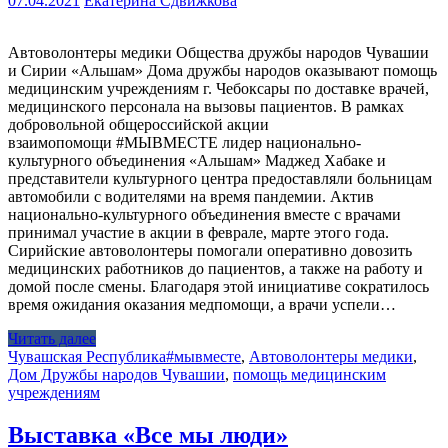
07.04.2021
Екатерина Сдвижкова
Автоволонтеры медики Общества дружбы народов Чувашии
и Сирии «Альшам» Дома дружбы народов оказывают помощь
медицинским учреждениям г. Чебоксары по доставке врачей,
медицинского персонала на вызовы пациентов. В рамках
добровольной общероссийской акции
взаимопомощи #МЫВМЕСТЕ лидер национально-
культурного объединения «Альшам» Маджед Хабаке и
представители культурного центра предоставляли больницам
автомобили с водителями на время пандемии. Актив
национально-культурного объединения вместе с врачами
принимал участие в акции в феврале, марте этого года.
Сирийские автоволонтеры помогали оперативно довозить
медицинских работников до пациентов, а также на работу и
домой после смены. Благодаря этой инициативе сократилось
время ожидания оказания медпомощи, а врачи успели…
Читать далее
Чувашская Республика
#мывместе
,
Автоволонтеры медики
,
Дом Дружбы народов Чувашии
,
помощь медицинским
учреждениям
Выставка «Все мы люди»