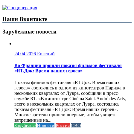
Наши Вконтакте
Зарубежные новости
24.04.2026
Евгений
Во Франции прошли показы фильмов фестиваля
«RT.Док: Время наших героев»
Показы фильмов фестиваля «RT.Док: Время наших
героев» состоялись в одном из кинотеатров Парижа в
нескольких кварталах от Лувра, сообщили в пресс-
службе RT. «В кинотеатре Cinéma Saint-André des Arts,
всего в нескольких кварталах от Лувра, состоялись
показы фестиваля «RT.Док: Время наших героев».
Многие зрители пришли впервые, чтобы увидеть
запрещенные на...
Зарубежье
Новости
Россия
СВО