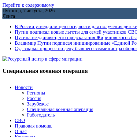
Перейти к содержимому
Пятница, 7 августа, 2026
Лента
В России утвердили ценз оседлости для получения детск
Путин подписал новые льготы для семей участников СВО
Путина не удивляет, что предсказания Жириновского сб
Владимир Путин подписал инициированные «Единой Росс
Cуд закрыл процесс по делу бывшего замминистра обор
Специальная военная операция
Новости
Регионы
Россия
Зарубежье
Специальная военная операция
Работодатель
СВО
Правовая помощь
О нас
Контакты