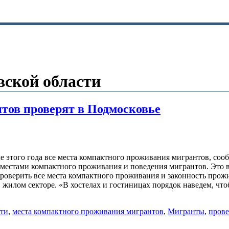
ской области
тов проверят в Подмосковье
е этого года все места компактного проживания мигрантов, с
с местами компактного проживания и поведения мигрантов. Это
оверить все места компактного проживания и законность прожи
в жилом секторе. «В хостелах и гостиницах порядок наведем, ч
ти
,
места компактного проживания мигрантов
,
Мигранты
,
пров