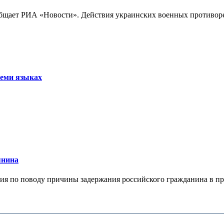
бщает РИА «Новости». Действия украинских военных противореч
семи языках
янина
я по поводу причины задержания российского гражданина в праж