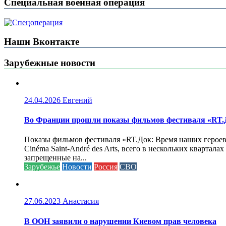
Специальная военная операция
Наши Вконтакте
Зарубежные новости
24.04.2026
Евгений
Во Франции прошли показы фильмов фестиваля «RT.Д
Показы фильмов фестиваля «RT.Док: Время наших героев»
Cinéma Saint-André des Arts, всего в нескольких кварта
запрещенные на...
Зарубежье
Новости
Россия
СВО
27.06.2023
Анастасия
В ООН заявили о нарушении Киевом прав человека