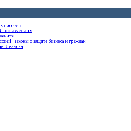
их пособий
: что изменится
ываются
ией» законы о защите бизнеса и граждан
оны Иванова