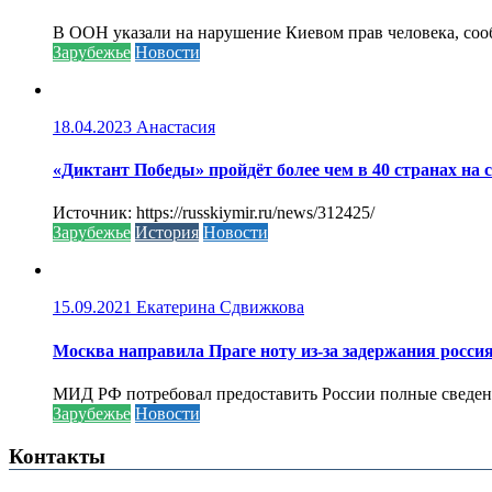
В ООН указали на нарушение Киевом прав человека, соо
Зарубежье
Новости
18.04.2023
Анастасия
«Диктант Победы» пройдёт более чем в 40 странах на 
Источник: https://russkiymir.ru/news/312425/
Зарубежье
История
Новости
15.09.2021
Екатерина Сдвижкова
Москва направила Праге ноту из-за задержания росси
МИД РФ потребовал предоставить России полные сведени
Зарубежье
Новости
Контакты