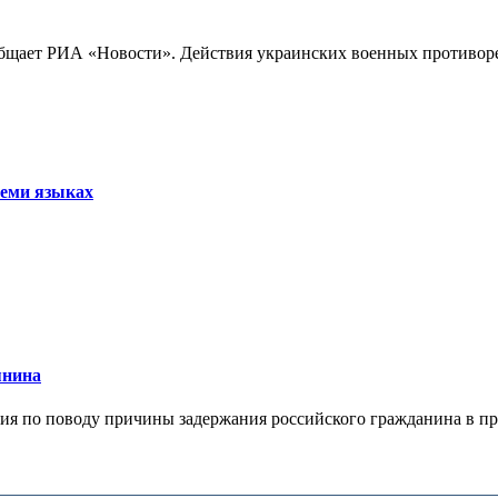
бщает РИА «Новости». Действия украинских военных противореч
семи языках
янина
я по поводу причины задержания российского гражданина в праж