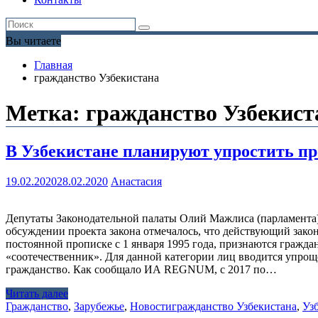
Вы читаете
Главная
гражданство Узбекистана
Метка:
гражданство Узбекист
В Узбекистане планируют упростить пр
19.02.2020
28.02.2020
Анастасия
Депутаты Законодательной палаты Олий Мажлиса (парламента) 
обсуждении проекта закона отмечалось, что действующий закон
постоянной прописке с 1 января 1995 года, признаются гражда
«соотечественник». Для данной категории лиц вводится упрощ
гражданство. Как сообщало ИА REGNUM, с 2017 по…
Читать далее
Гражданство
,
Зарубежье
,
Новости
гражданство Узбекистана
,
Уз