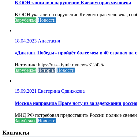
В ООН заявили о нарушении Киевом прав человека
В ООН указали на нарушение Киевом прав человека, соо
Зарубежье
Новости
18.04.2023
Анастасия
«Диктант Победы» пройдёт более чем в 40 странах на 
Источник: https://russkiymir.ru/news/312425/
Зарубежье
История
Новости
15.09.2021
Екатерина Сдвижкова
Москва направила Праге ноту из-за задержания росси
МИД РФ потребовал предоставить России полные сведени
Зарубежье
Новости
Контакты