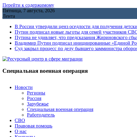
Перейти к содержимому
Пятница, 7 августа, 2026
Лента
В России утвердили ценз оседлости для получения детск
Путин подписал новые льготы для семей участников СВО
Путина не удивляет, что предсказания Жириновского сб
Владимир Путин подписал инициированные «Единой Росс
Cуд закрыл процесс по делу бывшего замминистра обор
Специальная военная операция
Новости
Регионы
Россия
Зарубежье
Специальная военная операция
Работодатель
СВО
Правовая помощь
О нас
Контакты