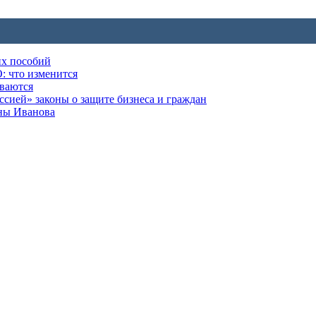
их пособий
: что изменится
ываются
ией» законы о защите бизнеса и граждан
оны Иванова