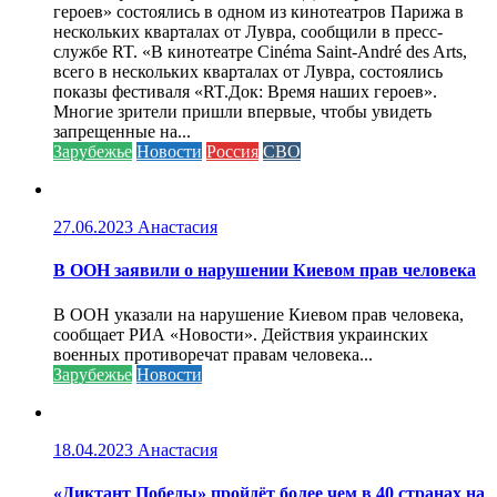
героев» состоялись в одном из кинотеатров Парижа в
нескольких кварталах от Лувра, сообщили в пресс-
службе RT. «В кинотеатре Cinéma Saint-André des Arts,
всего в нескольких кварталах от Лувра, состоялись
показы фестиваля «RT.Док: Время наших героев».
Многие зрители пришли впервые, чтобы увидеть
запрещенные на...
Зарубежье
Новости
Россия
СВО
27.06.2023
Анастасия
В ООН заявили о нарушении Киевом прав человека
В ООН указали на нарушение Киевом прав человека,
сообщает РИА «Новости». Действия украинских
военных противоречат правам человека...
Зарубежье
Новости
18.04.2023
Анастасия
«Диктант Победы» пройдёт более чем в 40 странах на