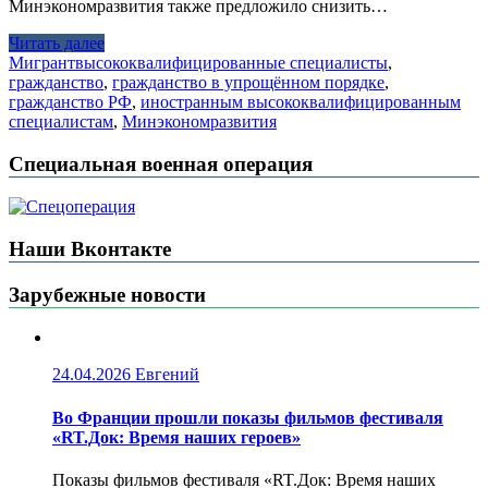
Минэкономразвития также предложило снизить…
Читать далее
Мигрант
высококвалифицированные специалисты
,
гражданство
,
гражданство в упрощённом порядке
,
гражданство РФ
,
иностранным высококвалифицированным
специалистам
,
Минэкономразвития
Специальная военная операция
Наши Вконтакте
Зарубежные новости
24.04.2026
Евгений
Во Франции прошли показы фильмов фестиваля
«RT.Док: Время наших героев»
Показы фильмов фестиваля «RT.Док: Время наших