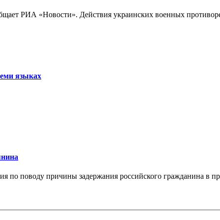
бщает РИА «Новости». Действия украинских военных противореч
семи языках
янина
я по поводу причины задержания российского гражданина в праж