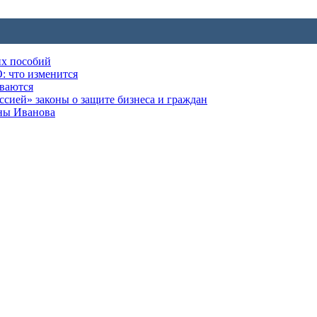
их пособий
: что изменится
ываются
ией» законы о защите бизнеса и граждан
оны Иванова