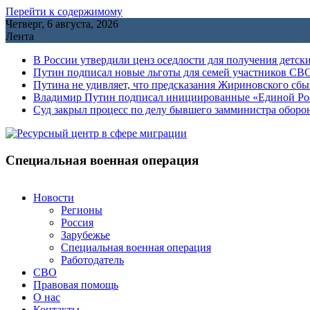
Перейти к содержимому
Четверг, 6 августа, 2026
Лента
В России утвердили ценз оседлости для получения детск
Путин подписал новые льготы для семей участников СВО
Путина не удивляет, что предсказания Жириновского сб
Владимир Путин подписал инициированные «Единой Росс
Cуд закрыл процесс по делу бывшего замминистра обор
Специальная военная операция
Новости
Регионы
Россия
Зарубежье
Специальная военная операция
Работодатель
СВО
Правовая помощь
О нас
Контакты