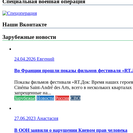
Специальная военная операция
Наши Вконтакте
Зарубежные новости
24.04.2026
Евгений
Во Франции прошли показы фильмов фестиваля «RT.Д
Показы фильмов фестиваля «RT.Док: Время наших героев»
Cinéma Saint-André des Arts, всего в нескольких кварта
запрещенные на...
Зарубежье
Новости
Россия
СВО
27.06.2023
Анастасия
В ООН заявили о нарушении Киевом прав человека