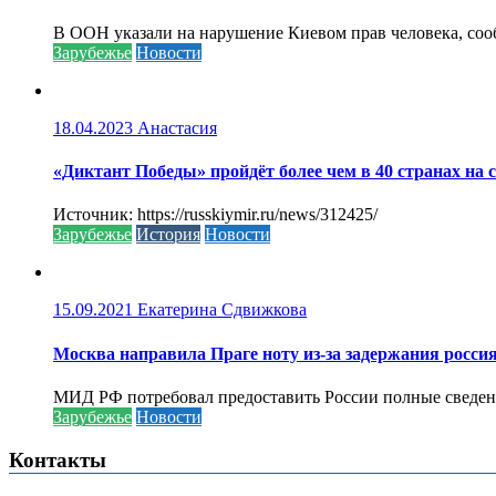
В ООН указали на нарушение Киевом прав человека, соо
Зарубежье
Новости
18.04.2023
Анастасия
«Диктант Победы» пройдёт более чем в 40 странах на 
Источник: https://russkiymir.ru/news/312425/
Зарубежье
История
Новости
15.09.2021
Екатерина Сдвижкова
Москва направила Праге ноту из-за задержания росси
МИД РФ потребовал предоставить России полные сведени
Зарубежье
Новости
Контакты