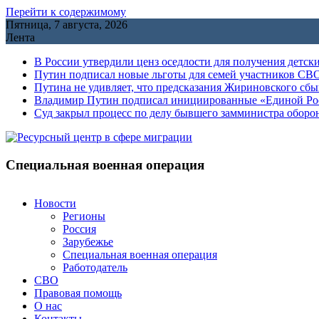
Перейти к содержимому
Пятница, 7 августа, 2026
Лента
В России утвердили ценз оседлости для получения детск
Путин подписал новые льготы для семей участников СВО
Путина не удивляет, что предсказания Жириновского сб
Владимир Путин подписал инициированные «Единой Росс
Cуд закрыл процесс по делу бывшего замминистра обор
Специальная военная операция
Новости
Регионы
Россия
Зарубежье
Специальная военная операция
Работодатель
СВО
Правовая помощь
О нас
Контакты