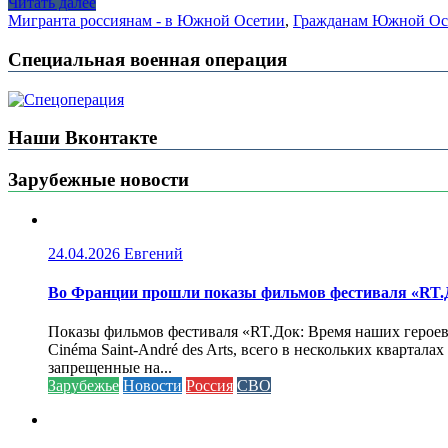
Читать далее
Мигрант
а россиянам - в Южной Осетии
,
Гражданам Южной Осет
Специальная военная операция
Наши Вконтакте
Зарубежные новости
24.04.2026
Евгений
Во Франции прошли показы фильмов фестиваля «RT.Д
Показы фильмов фестиваля «RT.Док: Время наших героев»
Cinéma Saint-André des Arts, всего в нескольких кварта
запрещенные на...
Зарубежье
Новости
Россия
СВО