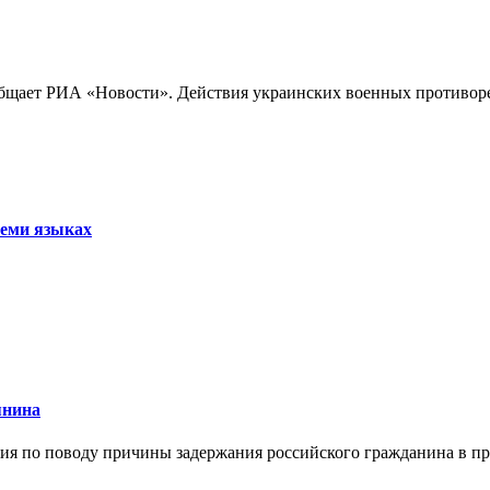
бщает РИА «Новости». Действия украинских военных противореч
семи языках
янина
я по поводу причины задержания российского гражданина в праж