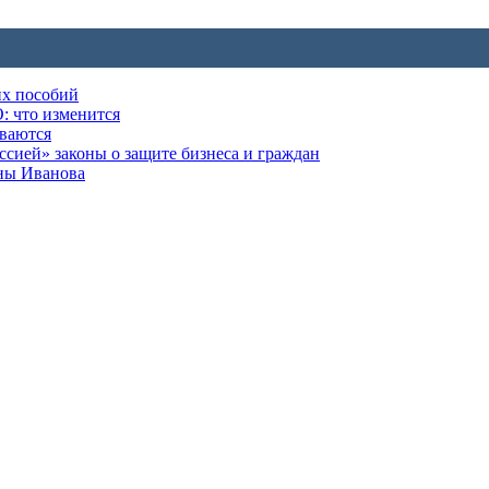
их пособий
: что изменится
ываются
ией» законы о защите бизнеса и граждан
оны Иванова