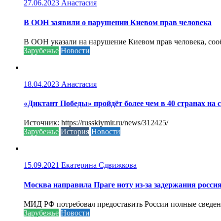
27.06.2023
Анастасия
В ООН заявили о нарушении Киевом прав человека
В ООН указали на нарушение Киевом прав человека, соо
Зарубежье
Новости
18.04.2023
Анастасия
«Диктант Победы» пройдёт более чем в 40 странах на 
Источник: https://russkiymir.ru/news/312425/
Зарубежье
История
Новости
15.09.2021
Екатерина Сдвижкова
Москва направила Праге ноту из-за задержания росси
МИД РФ потребовал предоставить России полные сведени
Зарубежье
Новости