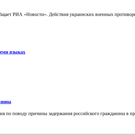
бщает РИА «Новости». Действия украинских военных противореч
семи языках
янина
я по поводу причины задержания российского гражданина в праж