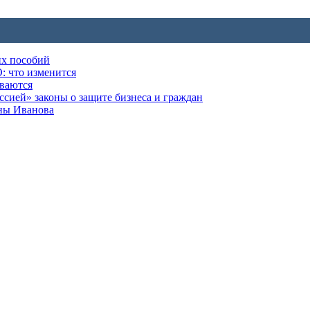
их пособий
: что изменится
ываются
ией» законы о защите бизнеса и граждан
оны Иванова