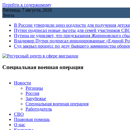
Перейти к содержимому
Пятница, 7 августа, 2026
Лента
В России утвердили ценз оседлости для получения детск
Путин подписал новые льготы для семей участников СВО
Путина не удивляет, что предсказания Жириновского сб
Владимир Путин подписал инициированные «Единой Росс
Cуд закрыл процесс по делу бывшего замминистра обор
Специальная военная операция
Новости
Регионы
Россия
Зарубежье
Специальная военная операция
Работодатель
СВО
Правовая помощь
О нас
Контакты