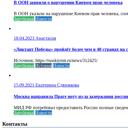
В ООН заявили о нарушении Киевом прав человека
В ООН указали на нарушение Киевом прав человека, соо
Зарубежье
Новости
18.04.2023
Анастасия
«Диктант Победы» пройдёт более чем в 40 странах на 
Источник: https://russkiymir.ru/news/312425/
Зарубежье
История
Новости
15.09.2021
Екатерина Сдвижкова
Москва направила Праге ноту из-за задержания росси
МИД РФ потребовал предоставить России полные сведени
Зарубежье
Новости
Контакты