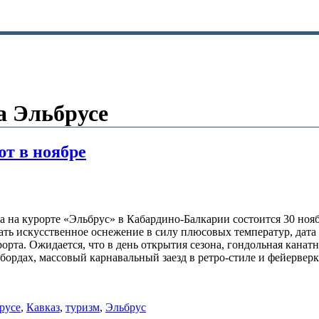
а Эльбрусе
т в ноябре
на курорте «Эльбрус» в Кабардино-Балкарии состоится 30 нояб
ать искусственное оснежение в силу плюсовых температур, дата 
рта. Ожидается, что в день открытия сезона, гондольная канатн
ордах, массовый карнавальный заезд в ретро-стиле и фейерверк 
русе
,
Кавказ
,
туризм
,
Эльбрус