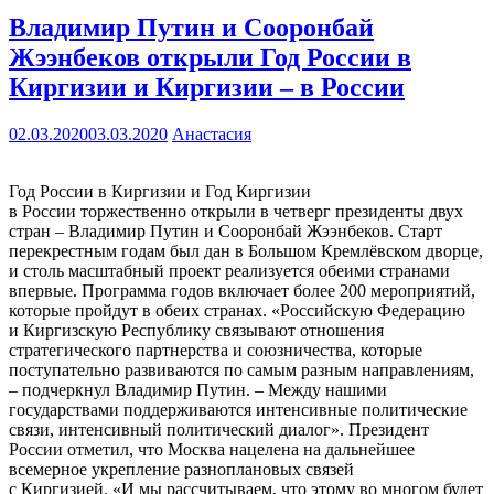
Владимир Путин и Сооронбай
Жээнбеков открыли Год России в
Киргизии и Киргизии – в России
02.03.2020
03.03.2020
Анастасия
Год России в Киргизии и Год Киргизии
в России торжественно открыли в четверг президенты двух
стран – Владимир Путин и Сооронбай Жээнбеков. Старт
перекрестным годам был дан в Большом Кремлёвском дворце,
и столь масштабный проект реализуется обеими странами
впервые. Программа годов включает более 200 мероприятий,
которые пройдут в обеих странах. «Российскую Федерацию
и Киргизскую Республику связывают отношения
стратегического партнерства и союзничества, которые
поступательно развиваются по самым разным направлениям,
– подчеркнул Владимир Путин. – Между нашими
государствами поддерживаются интенсивные политические
связи, интенсивный политический диалог». Президент
России отметил, что Москва нацелена на дальнейшее
всемерное укрепление разноплановых связей
с Киргизией. «И мы рассчитываем, что этому во многом будет