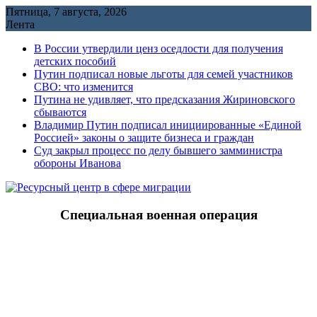
Перейти
Пятница, 7 августа, 2026
к
Лента
содержимому
В России утвердили ценз оседлости для получения
детских пособий
Путин подписал новые льготы для семей участников
СВО: что изменится
Путина не удивляет, что предсказания Жириновского
сбываются
Владимир Путин подписал инициированные «Единой
Россией» законы о защите бизнеса и граждан
Cуд закрыл процесс по делу бывшего замминистра
обороны Иванова
Специальная военная операция