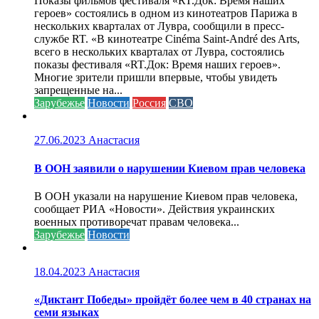
Показы фильмов фестиваля «RT.Док: Время наших
героев» состоялись в одном из кинотеатров Парижа в
нескольких кварталах от Лувра, сообщили в пресс-
службе RT. «В кинотеатре Cinéma Saint-André des Arts,
всего в нескольких кварталах от Лувра, состоялись
показы фестиваля «RT.Док: Время наших героев».
Многие зрители пришли впервые, чтобы увидеть
запрещенные на...
Зарубежье
Новости
Россия
СВО
27.06.2023
Анастасия
В ООН заявили о нарушении Киевом прав человека
В ООН указали на нарушение Киевом прав человека,
сообщает РИА «Новости». Действия украинских
военных противоречат правам человека...
Зарубежье
Новости
18.04.2023
Анастасия
«Диктант Победы» пройдёт более чем в 40 странах на
семи языках