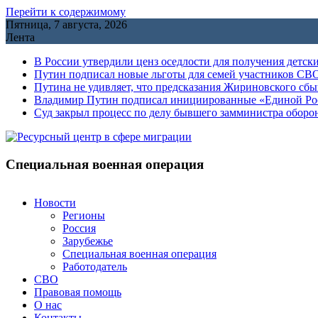
Перейти к содержимому
Пятница, 7 августа, 2026
Лента
В России утвердили ценз оседлости для получения детск
Путин подписал новые льготы для семей участников СВО
Путина не удивляет, что предсказания Жириновского сб
Владимир Путин подписал инициированные «Единой Росс
Cуд закрыл процесс по делу бывшего замминистра обор
Специальная военная операция
Новости
Регионы
Россия
Зарубежье
Специальная военная операция
Работодатель
СВО
Правовая помощь
О нас
Контакты