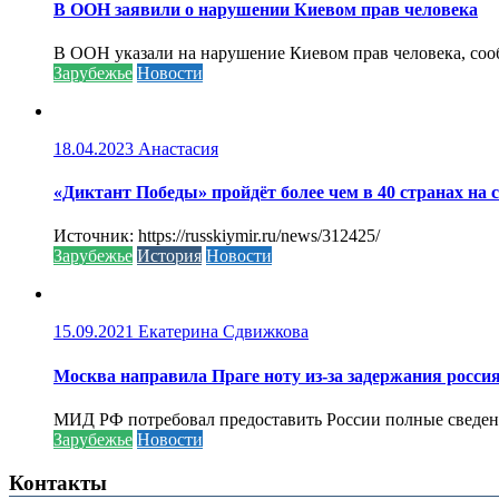
В ООН заявили о нарушении Киевом прав человека
В ООН указали на нарушение Киевом прав человека, соо
Зарубежье
Новости
18.04.2023
Анастасия
«Диктант Победы» пройдёт более чем в 40 странах на 
Источник: https://russkiymir.ru/news/312425/
Зарубежье
История
Новости
15.09.2021
Екатерина Сдвижкова
Москва направила Праге ноту из-за задержания росси
МИД РФ потребовал предоставить России полные сведени
Зарубежье
Новости
Контакты