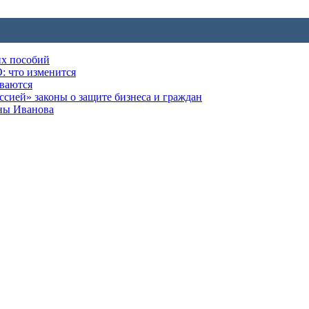
их пособий
: что изменится
ываются
ией» законы о защите бизнеса и граждан
оны Иванова