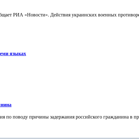
бщает РИА «Новости». Действия украинских военных противореч
семи языках
янина
я по поводу причины задержания российского гражданина в праж