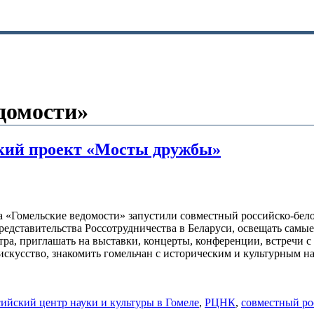
едомости»
ский проект «Мосты дружбы»
та «Гомельские ведомости» запустили совместный российско-бел
представительства Россотрудничества в Беларуси, освещать самы
тра, приглашать на выставки, концерты, конференции, встречи
искусство, знакомить гомельчан с историческим и культурным н
ийский центр науки и культуры в Гомеле
,
РЦНК
,
совместный ро