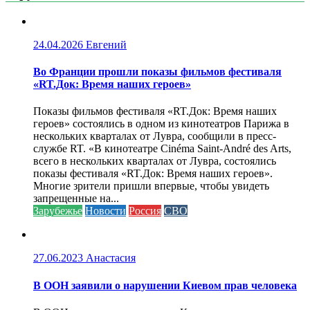
24.04.2026
Евгений
Во Франции прошли показы фильмов фестиваля
«RT.Док: Время наших героев»
Показы фильмов фестиваля «RT.Док: Время наших
героев» состоялись в одном из кинотеатров Парижа в
нескольких кварталах от Лувра, сообщили в пресс-
службе RT. «В кинотеатре Cinéma Saint-André des Arts,
всего в нескольких кварталах от Лувра, состоялись
показы фестиваля «RT.Док: Время наших героев».
Многие зрители пришли впервые, чтобы увидеть
запрещенные на...
Зарубежье
Новости
Россия
СВО
27.06.2023
Анастасия
В ООН заявили о нарушении Киевом прав человека