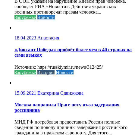
В ООН указали на нарушение Киевом прав человека,
сообщает РИА «Новости». Действия украинских
военных противоречат правам человека...
Зарубежье
Новости
18.04.2023
Анастасия
«Диктант Победы» пройдёт более чем в 40 странах на
семи языках
Источник: https://russkiymir.ru/news/312425/
Зарубежье
История
Новости
15.09.2021
Екатерина Сдвижкова
Москва направила Праге ноту из-за задержания
россиянина
МИД РФ потребовал предоставить России полные
сведения по поводу причины задержания российского
гражданина в пражском аэропорту. Для этого...