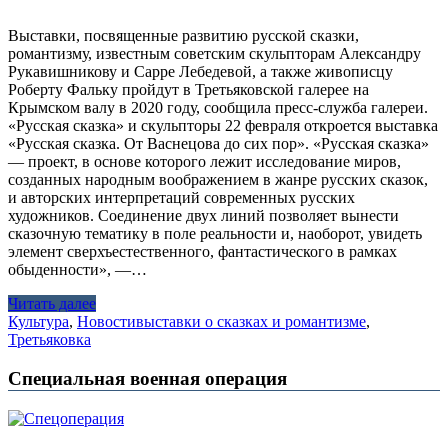
Выставки, посвященные развитию русской сказки,
романтизму, известным советским скульпторам Александру
Рукавишникову и Сарре Лебедевой, а также живописцу
Роберту Фальку пройдут в Третьяковской галерее на
Крымском валу в 2020 году, сообщила пресс-служба галереи.
«Русская сказка» и скульпторы 22 февраля откроется выставка
«Русская сказка. От Васнецова до сих пор». «Русская сказка»
— проект, в основе которого лежит исследование миров,
созданных народным воображением в жанре русских сказок,
и авторских интерпретаций современных русских
художников. Соединение двух линий позволяет вынести
сказочную тематику в поле реальности и, наоборот, увидеть
элемент сверхъестественного, фантастического в рамках
обыденности», —…
Читать далее
Культура
,
Новости
выставки о сказках и романтизме
,
Третьяковка
Специальная военная операция