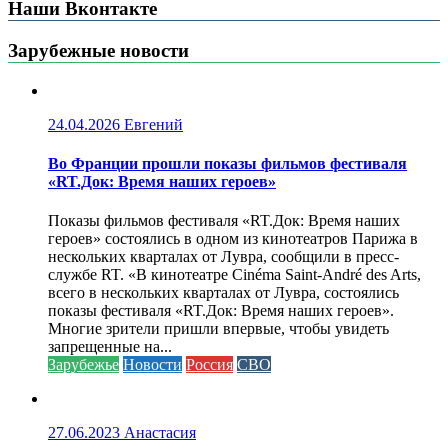
Наши Вконтакте
Зарубежные новости
24.04.2026
Евгений
Во Франции прошли показы фильмов фестиваля
«RT.Док: Время наших героев»
Показы фильмов фестиваля «RT.Док: Время наших
героев» состоялись в одном из кинотеатров Парижа в
нескольких кварталах от Лувра, сообщили в пресс-
службе RT. «В кинотеатре Cinéma Saint-André des Arts,
всего в нескольких кварталах от Лувра, состоялись
показы фестиваля «RT.Док: Время наших героев».
Многие зрители пришли впервые, чтобы увидеть
запрещенные на...
Зарубежье
Новости
Россия
СВО
27.06.2023
Анастасия