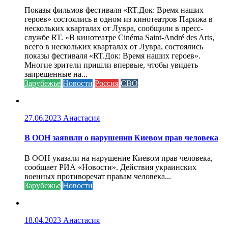
Показы фильмов фестиваля «RT.Док: Время наших
героев» состоялись в одном из кинотеатров Парижа в
нескольких кварталах от Лувра, сообщили в пресс-
службе RT. «В кинотеатре Cinéma Saint-André des Arts,
всего в нескольких кварталах от Лувра, состоялись
показы фестиваля «RT.Док: Время наших героев».
Многие зрители пришли впервые, чтобы увидеть
запрещенные на...
Зарубежье
Новости
Россия
СВО
27.06.2023
Анастасия
В ООН заявили о нарушении Киевом прав человека
В ООН указали на нарушение Киевом прав человека,
сообщает РИА «Новости». Действия украинских
военных противоречат правам человека...
Зарубежье
Новости
18.04.2023
Анастасия