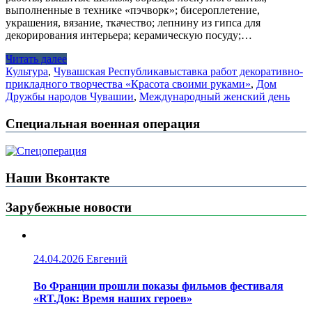
выполненные в технике «пэчворк»; бисероплетение,
украшения, вязание, ткачество; лепнину из гипса для
декорирования интерьера; керамическую посуду;…
Читать далее
Культура
,
Чувашская Республика
выставка работ декоративно-
прикладного творчества «Красота своими руками»
,
Дом
Дружбы народов Чувашии
,
Международный женский день
Специальная военная операция
Наши Вконтакте
Зарубежные новости
24.04.2026
Евгений
Во Франции прошли показы фильмов фестиваля
«RT.Док: Время наших героев»