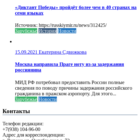
«Диктант Победы» пройдёт более чем в 40 странах на
семи языках
Источник: https://russkiymir.ru/news/312425/
Зарубежье
История
Новости
15.09.2021
Екатерина Сдвижкова
Москва направила Праге ноту из-за задержания
россиянина
МИД РФ потребовал предоставить России полные
сведения по поводу причины задержания российского
гражданина в пражском аэропорту. Для этого...
Зарубежье
Новости
Контакты
Телефон редакции:
+7(938) 104-96-00
Адрес для корреспонденции: