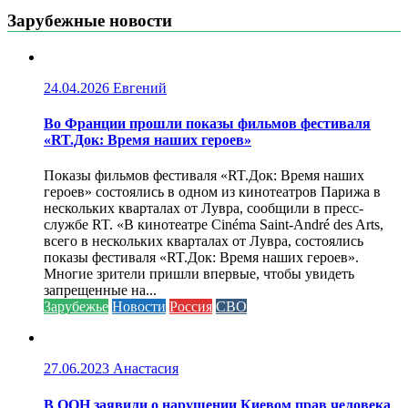
Зарубежные новости
24.04.2026
Евгений
Во Франции прошли показы фильмов фестиваля
«RT.Док: Время наших героев»
Показы фильмов фестиваля «RT.Док: Время наших
героев» состоялись в одном из кинотеатров Парижа в
нескольких кварталах от Лувра, сообщили в пресс-
службе RT. «В кинотеатре Cinéma Saint-André des Arts,
всего в нескольких кварталах от Лувра, состоялись
показы фестиваля «RT.Док: Время наших героев».
Многие зрители пришли впервые, чтобы увидеть
запрещенные на...
Зарубежье
Новости
Россия
СВО
27.06.2023
Анастасия
В ООН заявили о нарушении Киевом прав человека