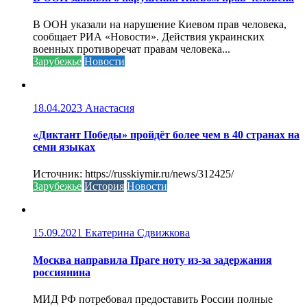
В ООН указали на нарушение Киевом прав человека,
сообщает РИА «Новости». Действия украинских
военных противоречат правам человека...
Зарубежье
Новости
18.04.2023
Анастасия
«Диктант Победы» пройдёт более чем в 40 странах на
семи языках
Источник: https://russkiymir.ru/news/312425/
Зарубежье
История
Новости
15.09.2021
Екатерина Сдвижкова
Москва направила Праге ноту из-за задержания
россиянина
МИД РФ потребовал предоставить России полные