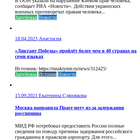
В ООН указали на нарушение Киевом прав человека,
сообщает РИА «Новости». Действия украинских
военных противоречат правам человека...
Зарубежье
Новости
18.04.2023
Анастасия
«Диктант Победы» пройдёт более чем в 40 странах на
семи языках
Источник: https://russkiymir.ru/news/312425/
Зарубежье
История
Новости
15.09.2021
Екатерина Сдвижкова
Москва направила Праге ноту из-за задержания
россиянина
МИД РФ потребовал предоставить России полные
сведения по поводу причины задержания российского
гражданина в пражском аэропорту. Для этого...