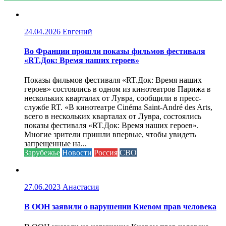
24.04.2026
Евгений
Во Франции прошли показы фильмов фестиваля
«RT.Док: Время наших героев»
Показы фильмов фестиваля «RT.Док: Время наших
героев» состоялись в одном из кинотеатров Парижа в
нескольких кварталах от Лувра, сообщили в пресс-
службе RT. «В кинотеатре Cinéma Saint-André des Arts,
всего в нескольких кварталах от Лувра, состоялись
показы фестиваля «RT.Док: Время наших героев».
Многие зрители пришли впервые, чтобы увидеть
запрещенные на...
Зарубежье
Новости
Россия
СВО
27.06.2023
Анастасия
В ООН заявили о нарушении Киевом прав человека