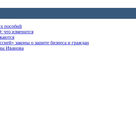
их пособий
: что изменится
ываются
ией» законы о защите бизнеса и граждан
оны Иванова