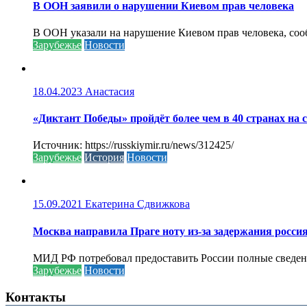
В ООН заявили о нарушении Киевом прав человека
В ООН указали на нарушение Киевом прав человека, соо
Зарубежье
Новости
18.04.2023
Анастасия
«Диктант Победы» пройдёт более чем в 40 странах на 
Источник: https://russkiymir.ru/news/312425/
Зарубежье
История
Новости
15.09.2021
Екатерина Сдвижкова
Москва направила Праге ноту из-за задержания росси
МИД РФ потребовал предоставить России полные сведени
Зарубежье
Новости
Контакты