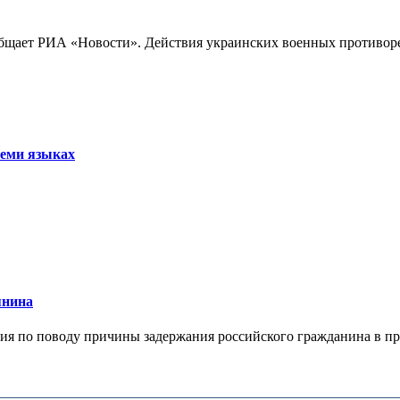
бщает РИА «Новости». Действия украинских военных противореч
семи языках
янина
я по поводу причины задержания российского гражданина в праж