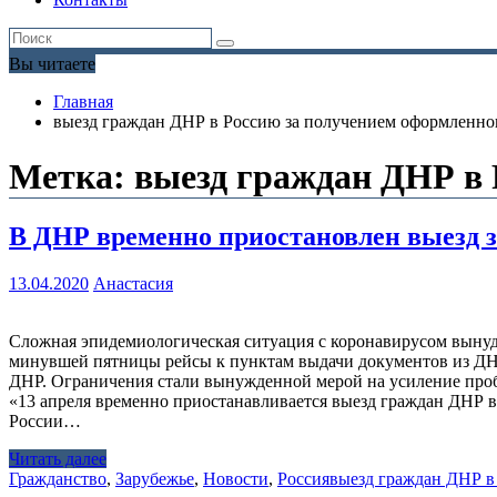
Вы читаете
Главная
выезд граждан ДНР в Россию за получением оформленног
Метка:
выезд граждан ДНР в 
В ДНР временно приостановлен выезд з
13.04.2020
Анастасия
Сложная эпидемиологическая ситуация с коронавирусом вынуд
минувшей пятницы рейсы к пунктам выдачи документов из ДН
ДНР. Ограничения стали вынужденной мерой на усиление проб
«13 апреля временно приостанавливается выезд граждан ДНР 
России…
Читать далее
Гражданство
,
Зарубежье
,
Новости
,
Россия
выезд граждан ДНР в