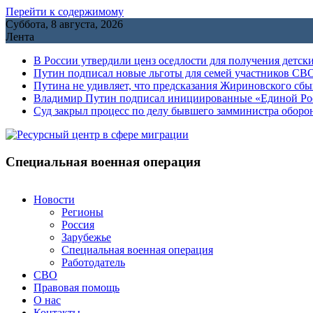
Перейти к содержимому
Суббота, 8 августа, 2026
Лента
В России утвердили ценз оседлости для получения детск
Путин подписал новые льготы для семей участников СВО
Путина не удивляет, что предсказания Жириновского сб
Владимир Путин подписал инициированные «Единой Росс
Cуд закрыл процесс по делу бывшего замминистра обор
Специальная военная операция
Новости
Регионы
Россия
Зарубежье
Специальная военная операция
Работодатель
СВО
Правовая помощь
О нас
Контакты