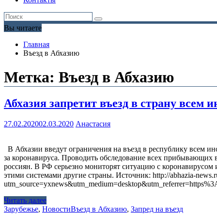
Вы читаете
Главная
Въезд в Абхазию
Метка:
Въезд в Абхазию
Абхазия запретит въезд в страну всем 
27.02.2020
02.03.2020
Анастасия
В Абхазии введут ограничения на въезд в республику всем инос
за коронавируса. Проводить обследование всех прибывающих в 
россиян. В РФ серьезно мониторят ситуацию с коронавирусом 
этими системами другие страны. Источник: http://abhazia-news.ru/
utm_source=yxnews&utm_medium=desktop&utm_referrer=https
Читать далее
Зарубежье
,
Новости
Въезд в Абхазию
,
Запред на въезд