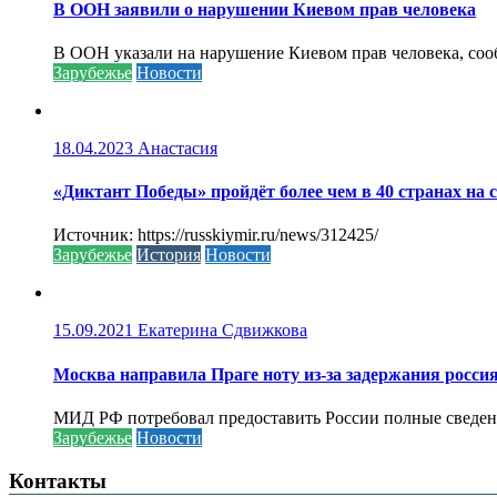
В ООН заявили о нарушении Киевом прав человека
В ООН указали на нарушение Киевом прав человека, соо
Зарубежье
Новости
18.04.2023
Анастасия
«Диктант Победы» пройдёт более чем в 40 странах на 
Источник: https://russkiymir.ru/news/312425/
Зарубежье
История
Новости
15.09.2021
Екатерина Сдвижкова
Москва направила Праге ноту из-за задержания росси
МИД РФ потребовал предоставить России полные сведени
Зарубежье
Новости
Контакты