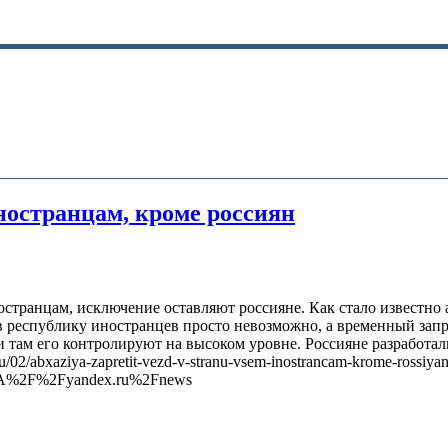
иностранцам, кроме россиян
транцам, исключение оставляют россияне. Как стало известно ab
республику иностранцев просто невозможно, а временный запрет
и там его контролируют на высоком уровне. Россияне разработа
02/abxaziya-zapretit-vezd-v-stranu-vsem-inostrancam-krome-rossiyan
%3A%2F%2Fyandex.ru%2Fnews