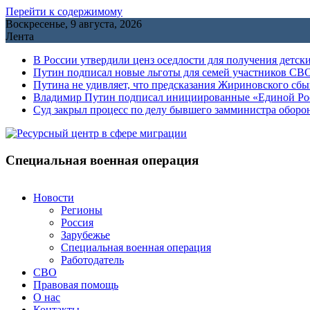
Перейти к содержимому
Воскресенье, 9 августа, 2026
Лента
В России утвердили ценз оседлости для получения детск
Путин подписал новые льготы для семей участников СВО
Путина не удивляет, что предсказания Жириновского сб
Владимир Путин подписал инициированные «Единой Росс
Cуд закрыл процесс по делу бывшего замминистра обор
Специальная военная операция
Новости
Регионы
Россия
Зарубежье
Специальная военная операция
Работодатель
СВО
Правовая помощь
О нас
Контакты