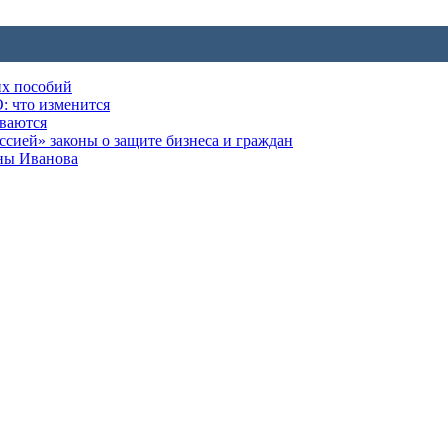
их пособий
: что изменится
ываются
ией» законы о защите бизнеса и граждан
оны Иванова