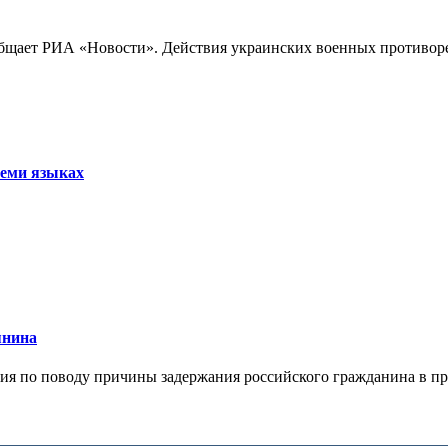
бщает РИА «Новости». Действия украинских военных противореч
семи языках
янина
я по поводу причины задержания российского гражданина в праж